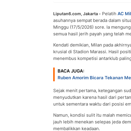
Pelatih
AC Mi
Liputan6.com, Jakarta -
asuhannya sempat berada dalam situa
Minggu (17/5/2026) sore. Ia mengun
semua hasil jerih payah yang telah 
Kendati demikian, Milan pada akhir
krusial di Stadion Marassi. Hasil pos
menembus kompetisi antarklub paling
BACA JUGA:
Ruben Amorim Bicara Tekanan Mela
Sejak menit pertama, ketegangan sud
menyudutkan karena hasil dari perta
untuk sementara waktu dari posisi e
Namun, kondisi sulit itu malah memic
jauh lebih menekan selepas jeda d
membalikkan keadaan.