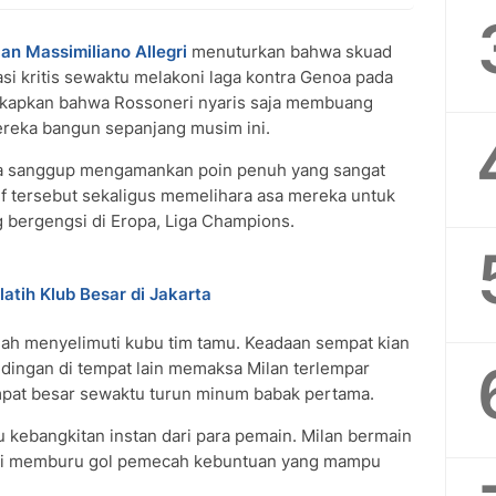
lan
Massimiliano Allegri
menuturkan bahwa skuad
si kritis sewaktu melakoni laga kontra Genoa pada
gkapkan bahwa Rossoneri nyaris saja membuang
mereka bangun sepanjang musim ini.
nya sanggup mengamankan poin penuh yang sangat
itif tersebut sekaligus memelihara asa mereka untuk
 bergengsi di Eropa, Liga Champions.
tih Klub Besar di Jakarta
ah menyelimuti kubu tim tamu. Keadaan sempat kian
ndingan di tempat lain memaksa Milan terlempar
mpat besar sewaktu turun minum babak pertama.
u kebangkitan instan dari para pemain. Milan bermain
emi memburu gol pemecah kebuntuan yang mampu