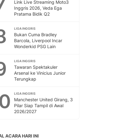
7
Link Live Streaming Moto3
Inggris 2026, Veda Ega
Pratama Bidik Q2
8
LIGA INGGRIS
Bukan Cuma Bradley
Barcola, Liverpool Incar
Wonderkid PSG Lain
9
LIGA INGGRIS
Tawaran Spektakuler
Arsenal ke Vinicius Junior
Terungkap
10
LIGA INGGRIS
Manchester United Girang, 3
Pilar Siap Tampil di Awal
2026/2027