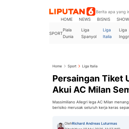
HOME
NEWS
BISNIS
SHOW
Piala
Liga
Liga
Liga
SPORT
Dunia
Spanyol
Italia
Inggr
Home
Sport
Liga Italia
Persaingan Tiket 
Akui AC Milan Se
Massimiliano Allegri lega AC Milan menan
berisiko merusak seluruh kerja keras sep
Oleh
Richard Andreas Luturmas