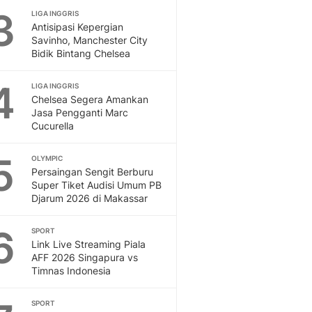
3
LIGA INGGRIS
Otosia
Antisipasi Kepergian
Spotlight
Savinho, Manchester City
Berita Terkini, Kabar Te
Bidik Bintang Chelsea
Dan Dunia - Liputan6.
English
4
LIGA INGGRIS
Exploring Knowledge, T
Chelsea Segera Amankan
En.Liputan6.com
Jasa Pengganti Marc
Cucurella
Disabilitas
Disabilitas Berita Terkini
5
Harian, Berita Terbaru,
OLYMPIC
Persaingan Sengit Berburu
Berita
Super Tiket Audisi Umum PB
Berita Hari Ini Politik,
Djarum 2026 di Makassar
Health
Kabar Berita Terbaru D
6
SPORT
Diet, Herbal Terbaik
Link Live Streaming Piala
Sport
AFF 2026 Singapura vs
Timnas Indonesia
Berita Bola Terkini, Ja
Klasemen, Hasil Liga
SPORT