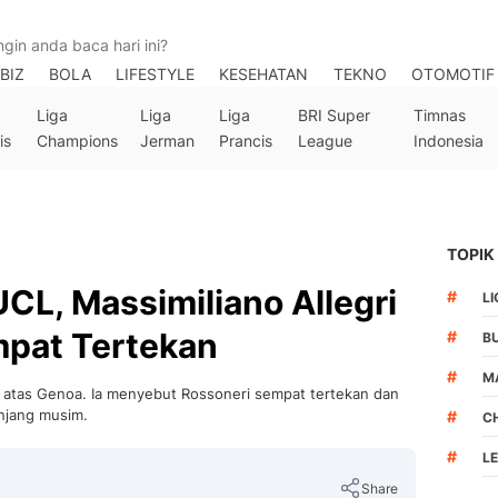
BIZ
BOLA
LIFESTYLE
KESEHATAN
TEKNO
OTOMOTIF
Liga
Liga
Liga
BRI Super
Timnas
is
Champions
Jerman
Prancis
League
Indonesia
TOPIK
UCL, Massimiliano Allegri
#
LI
mpat Tertekan
#
B
#
M
g atas Genoa. Ia menyebut Rossoneri sempat tertekan dan
anjang musim.
#
C
#
L
Share