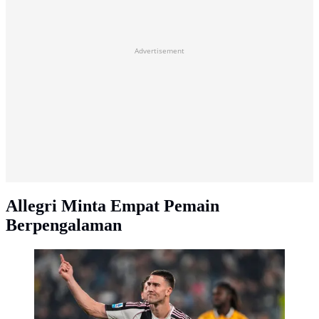
Advertisement
Allegri Minta Empat Pemain
Berpengalaman
Dusan Vlahovic merayakan gol pertama Juventus
dalam laga Serie A antara Juventus dan Udinese di
Turin, Italia, Rabu, 29 Oktober 2025. (Fabio
Ferrari/LaPresse via AP)