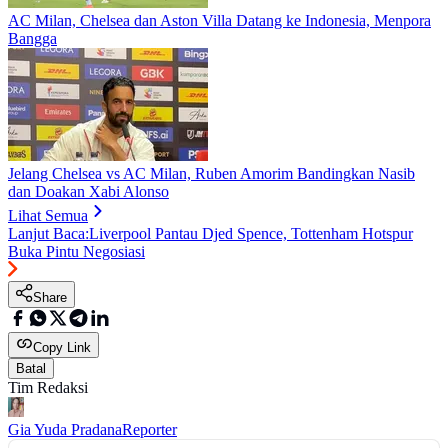
AC Milan, Chelsea dan Aston Villa Datang ke Indonesia, Menpora
Bangga
Jelang Chelsea vs AC Milan, Ruben Amorim Bandingkan Nasib
dan Doakan Xabi Alonso
Lihat Semua
Lanjut Baca:
Liverpool Pantau Djed Spence, Tottenham Hotspur
Buka Pintu Negosiasi
Share
Copy Link
Batal
Tim Redaksi
Gia Yuda Pradana
Reporter