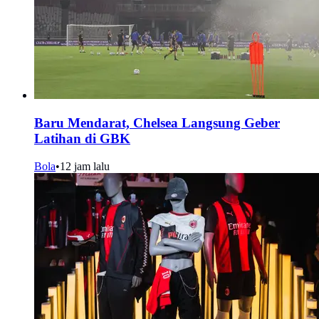
Baru Mendarat, Chelsea Langsung Geber
Latihan di GBK
Bola
•
12 jam lalu