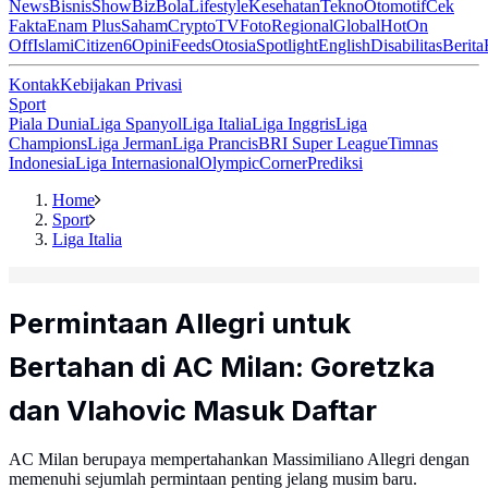
News
Bisnis
ShowBiz
Bola
Lifestyle
Kesehatan
Tekno
Otomotif
Cek
Fakta
Enam Plus
Saham
Crypto
TV
Foto
Regional
Global
Hot
On
Off
Islami
Citizen6
Opini
Feeds
Otosia
Spotlight
English
Disabilitas
Berita
Kontak
Kebijakan Privasi
Sport
Piala Dunia
Liga Spanyol
Liga Italia
Liga Inggris
Liga
Champions
Liga Jerman
Liga Prancis
BRI Super League
Timnas
Indonesia
Liga Internasional
Olympic
Corner
Prediksi
Home
Sport
Liga Italia
Permintaan Allegri untuk
Bertahan di AC Milan: Goretzka
dan Vlahovic Masuk Daftar
AC Milan berupaya mempertahankan Massimiliano Allegri dengan
memenuhi sejumlah permintaan penting jelang musim baru.