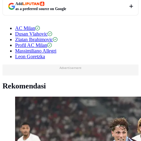
Add
as a preferred source on Google
AC Milan
Dusan Vlahovic
Zlatan Ibrahimovic
Profil AC Milan
Massimiliano Allegri
Leon Goretzka
Advertisement
Rekomendasi