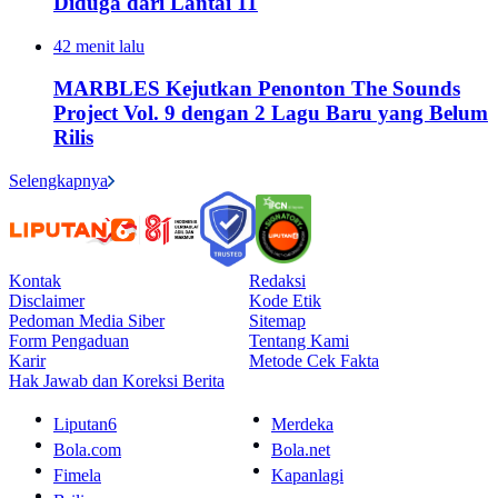
Diduga dari Lantai 11
42 menit lalu
MARBLES Kejutkan Penonton The Sounds
Project Vol. 9 dengan 2 Lagu Baru yang Belum
Rilis
Selengkapnya
Kontak
Redaksi
Disclaimer
Kode Etik
Pedoman Media Siber
Sitemap
Form Pengaduan
Tentang Kami
Karir
Metode Cek Fakta
Hak Jawab dan Koreksi Berita
Liputan6
Merdeka
Bola.com
Bola.net
Fimela
Kapanlagi