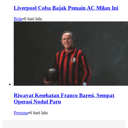
Liverpool Coba Bajak Pemain AC Milan Ini
Bola
•
6 hari lalu
Riwayat Kesehatan Franco Baresi, Sempat
Operasi Nodul Paru
Persona
•
6 hari lalu