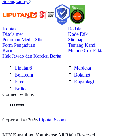
Selengkapnya
Kontak
Redaksi
Disclaimer
Kode Etik
Pedoman Media Siber
Sitemap
Form Pengaduan
Tentang Kami
Karir
Metode Cek Fakta
Hak Jawab dan Koreksi Berita
Liputan6
Merdeka
Bola.com
Bola.net
Fimela
Kapanlagi
Brilio
Connect with us
Copyright © 2026
Liputan6.com
KLY KapanLagi Youniverse All Right Reserved.