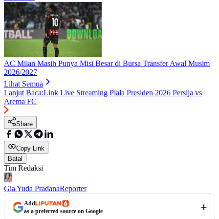
AC Milan Masih Punya Misi Besar di Bursa Transfer Awal Musim
2026/2027
Lihat Semua
Lanjut Baca:
Link Live Streaming Piala Presiden 2026 Persija vs
Arema FC
Share
Copy Link
Batal
Tim Redaksi
Gia Yuda Pradana
Reporter
Add
as a preferred source on Google