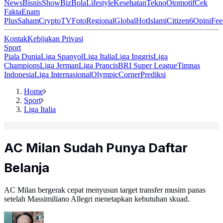
News
Bisnis
ShowBiz
Bola
Lifestyle
Kesehatan
Tekno
Otomotif
Cek
Fakta
Enam
Plus
Saham
Crypto
TV
Foto
Regional
Global
Hot
Islami
Citizen6
Opini
Fee
Kontak
Kebijakan Privasi
Sport
Piala Dunia
Liga Spanyol
Liga Italia
Liga Inggris
Liga
Champions
Liga Jerman
Liga Prancis
BRI Super League
Timnas
Indonesia
Liga Internasional
Olympic
Corner
Prediksi
Home
Sport
Liga Italia
AC Milan Sudah Punya Daftar
Belanja
AC Milan bergerak cepat menyusun target transfer musim panas
setelah Massimiliano Allegri menetapkan kebutuhan skuad.