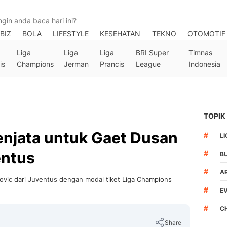
BIZ
BOLA
LIFESTYLE
KESEHATAN
TEKNO
OTOMOTIF
Liga
Liga
Liga
BRI Super
Timnas
is
Champions
Jerman
Prancis
League
Indonesia
TOPIK
enjata untuk Gaet Dusan
#
LI
entus
#
B
#
A
vic dari Juventus dengan modal tiket Liga Champions
#
E
#
C
Share