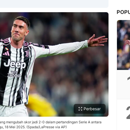
POP
Copy Link
Perbesar
ang mengubah skor jadi 2-0 dalam pertandingan Serie A antara
gu, 18 Mei 2025. (Spada/LaPresse via AP)