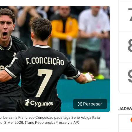
Perbesar
 bersama Francisco Conceicao pada laga Serie A/Liga Italia
ggu, 3 Mei 2026. (Tano Pecoraro/LaPresse via AP)