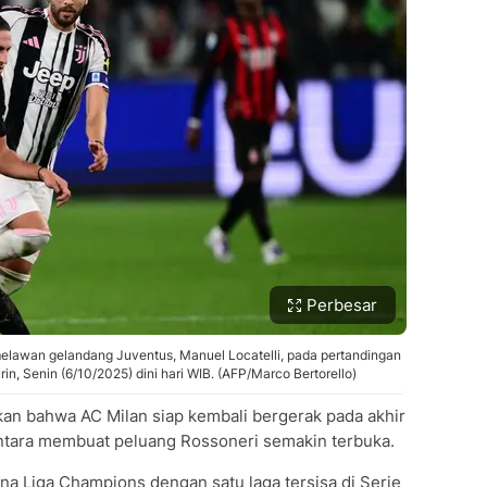
Perbesar
melawan gelandang Juventus, Manuel Locatelli, pada pertandingan
rin, Senin (6/10/2025) dini hari WIB. (AFP/Marco Bertorello)
n bahwa AC Milan siap kembali bergerak pada akhir
ntara membuat peluang Rossoneri semakin terbuka.
ona Liga Champions dengan satu laga tersisa di Serie