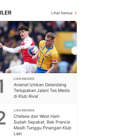
Inspiratif, Unik, Dan M
Hot
ULER
Lihat Semua
Hot Liputan6.com Menya
Dan Terbaru
Islami
Berita & Kajian Islami
Hikmah - Liputan6
Citizen6
Berita Citizen6 - Medi
Liputan6.com
Opini
1
LIGA INGGRIS
Opini Liputan6: Analis
Arsenal Izinkan Gelandang
Pandang Dan Perspekti
Terlupakan Jalani Tes Medis
Feeds
di Klub Rival
Feeds Liputan6: Kumpul
Terbaru Harian
2
LIGA INGGRIS
Otosia
Chelsea dan West Ham
Otosia
Sudah Sepakat, Bek Prancis
Masih Tunggu Pinangan Klub
Spotlight
Lain
Berita Terkini, Kabar Te