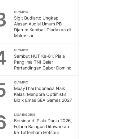
Dan Dunia - Liputan6.
3
OLYMPIC
English
Sigit Budiarto Ungkap
Exploring Knowledge, T
Alasan Audisi Umum PB
En.Liputan6.com
Djarum Kembali Diadakan di
Disabilitas
Makassar
Disabilitas Berita Terkini
4
Harian, Berita Terbaru,
OLYMPIC
Sambut HUT Ke-81, Piala
Berita
Panglima TNI Gelar
Berita Hari Ini Politik,
Pertandingan Cabor Domino
Health
Kabar Berita Terbaru D
5
OLYMPIC
Diet, Herbal Terbaik
MuayThai Indonesia Naik
Sport
Kelas, Menpora Optimistis
Berita Bola Terkini, Ja
Bidik Emas SEA Games 2027
Klasemen, Hasil Liga
6
LIGA INGGRIS
Bersinar di Piala Dunia 2026,
Folarin Balogun Ditawarkan
ke Tottenham Hotspur