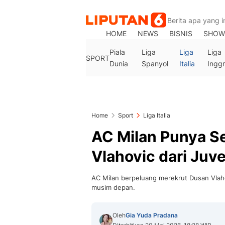
HOME
NEWS
BISNIS
SHOW
Piala
Liga
Liga
Liga
SPORT
Dunia
Spanyol
Italia
Inggr
Home
Sport
Liga Italia
AC Milan Punya S
Vlahovic dari Juv
AC Milan berpeluang merekrut Dusan Vlaho
musim depan.
Oleh
Gia Yuda Pradana