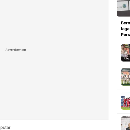
Bern
laga
Pers
Advertisement
putar