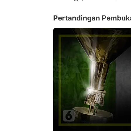
Pertandingan Pembuka