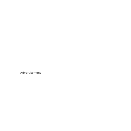
Advertisement