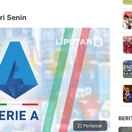
ri Senin
BERI
Perbesar