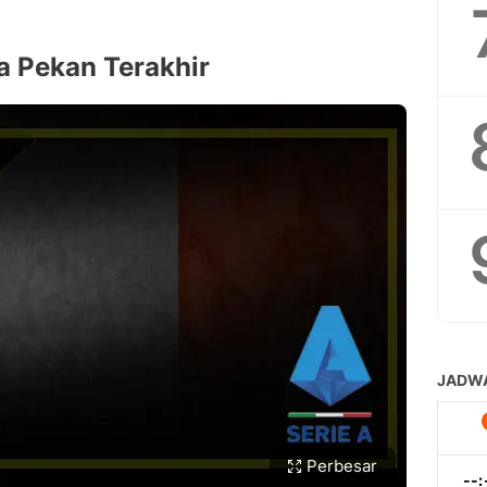
 Pekan Terakhir
Perbesar