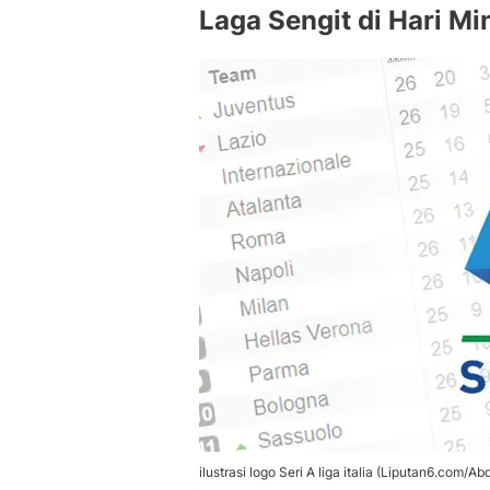
Laga Sengit di Hari M
ilustrasi logo Seri A liga italia (Liputan6.com/Abd