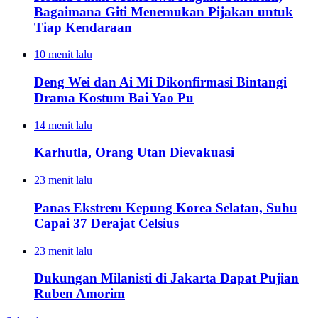
Bagaimana Giti Menemukan Pijakan untuk
Tiap Kendaraan
10 menit lalu
Deng Wei dan Ai Mi Dikonfirmasi Bintangi
Drama Kostum Bai Yao Pu
14 menit lalu
Karhutla, Orang Utan Dievakuasi
23 menit lalu
Panas Ekstrem Kepung Korea Selatan, Suhu
Capai 37 Derajat Celsius
23 menit lalu
Dukungan Milanisti di Jakarta Dapat Pujian
Ruben Amorim