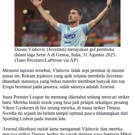
Dusan Vlahovic (Juventus) merayakan gol pembuka
dalam laga Serie A di Genoa, Italia, 31 Agustus 2025.
(Tano Pecoraro/LaPresse via AP)
Menurut laporan tersebut, Vlahovic tidak sepi peminat di musim
panas ini. Rekam jejaknya yang apik selama membela Juventus
ditambah statusnya yang bebas transfer membuat banyak tim top
Eropa berminat pada jasanya, salah satunya adalah Arsenal.
Juara Premier League itu memang diketahui sedang mencari striker
baru. Mereka butuh sosok yang bisa jadi pelapis sekaligus pesaing
Viktor Gyokeres di lini serang mereka, di mana striker Timnas
Swedia itu sejauh ini belum tampil optimal pasca didatangkan dari
Sporting Lisbon pada musim lalu.
Arsenal dikethaui sudah lama mengamati Vlahovic dan mereka
percaya striker Timnas Serbia itu cocok dengan gaya bermain Mikel