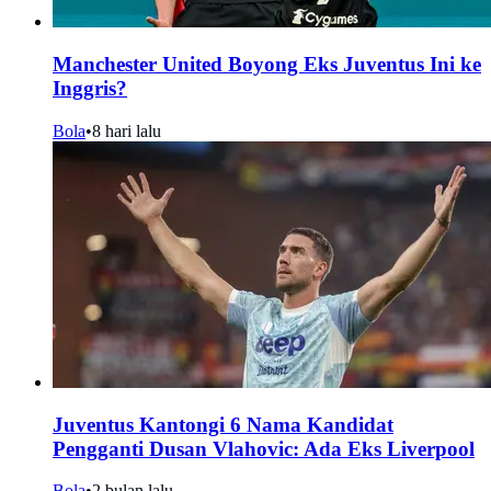
Manchester United Boyong Eks Juventus Ini ke
Inggris?
Bola
•
8 hari lalu
Juventus Kantongi 6 Nama Kandidat
Pengganti Dusan Vlahovic: Ada Eks Liverpool
Bola
•
2 bulan lalu