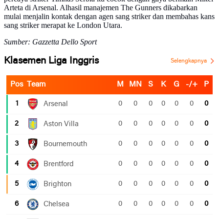
Arteta di Arsenal. Alhasil manajemen The Gunners dikabarkan
mulai menjalin kontak dengan agen sang striker dan membahas kans
sang striker merapat ke London Utara.
Sumber: Gazzetta Dello Sport