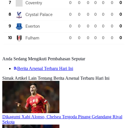
Anda Sedang Mengikuti Pembahasan Seputar
Berita Arsenal Terbaru Hari Ini
Simak Artikel Lain Tentang Berita Arsenal Terbaru Hari Ini
Dikagumi Xabi Alonso, Chelsea Tergoda Pinang Gelandang Rival
Sekota