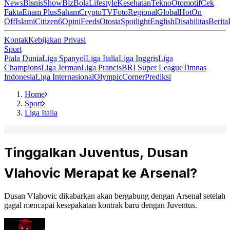
News
Bisnis
ShowBiz
Bola
Lifestyle
Kesehatan
Tekno
Otomotif
Cek
Fakta
Enam Plus
Saham
Crypto
TV
Foto
Regional
Global
Hot
On
Off
Islami
Citizen6
Opini
Feeds
Otosia
Spotlight
English
Disabilitas
Berita
Kontak
Kebijakan Privasi
Sport
Piala Dunia
Liga Spanyol
Liga Italia
Liga Inggris
Liga
Champions
Liga Jerman
Liga Prancis
BRI Super League
Timnas
Indonesia
Liga Internasional
Olympic
Corner
Prediksi
Home
Sport
Liga Italia
Tinggalkan Juventus, Dusan
Vlahovic Merapat ke Arsenal?
Dusan Vlahovic dikabarkan akan bergabung dengan Arsenal setelah
gagal mencapai kesepakatan kontrak baru dengan Juventus.