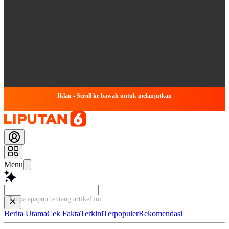
Iklan - Scroll ke bawah untuk melanjutkan
Menu
Tanya apapun te
Berita Utama
Cek Fakta
Terkini
Terpopuler
Rekomendasi