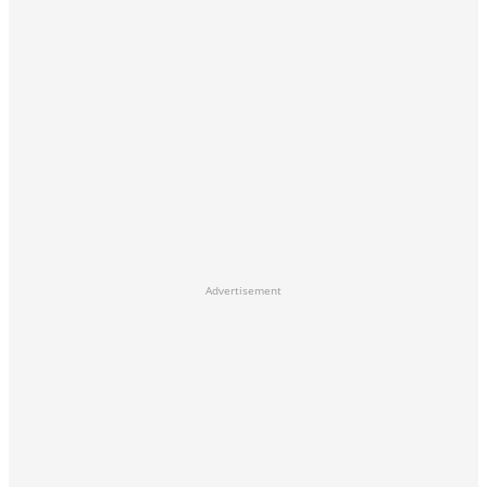
Advertisement