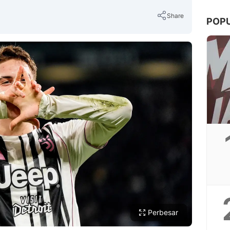
Share
POP
Copy Link
Perbesar