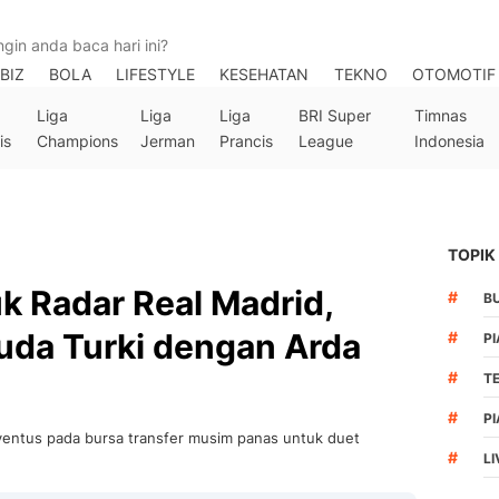
BIZ
BOLA
LIFESTYLE
KESEHATAN
TEKNO
OTOMOTIF
Liga
Liga
Liga
BRI Super
Timnas
is
Champions
Jerman
Prancis
League
Indonesia
TOPIK
k Radar Real Madrid,
#
B
uda Turki dengan Arda
#
PI
#
T
#
PI
uventus pada bursa transfer musim panas untuk duet
#
LI