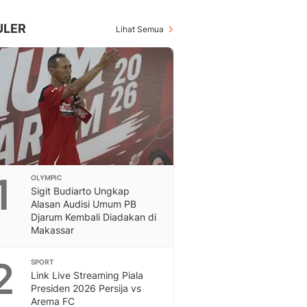
Inspiratif, Unik, Dan M
Hot
ULER
Lihat Semua
Hot Liputan6.com Menya
Dan Terbaru
On Off
On Off Liputan6: Sinop
& Berita Bisnis Digital
Islami
Berita & Kajian Islami
Hikmah - Liputan6
Citizen6
1
OLYMPIC
Berita Citizen6 - Medi
Sigit Budiarto Ungkap
Liputan6.com
Alasan Audisi Umum PB
Opini
Djarum Kembali Diadakan di
Opini Liputan6: Analis
Makassar
Pandang Dan Perspekti
Feeds
2
SPORT
Feeds Liputan6: Kumpul
Link Live Streaming Piala
Presiden 2026 Persija vs
Terbaru Harian
Arema FC
Otosia