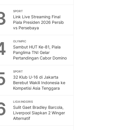
Otosia
3
SPORT
Spotlight
Link Live Streaming Final
Berita Terkini, Kabar Te
Piala Presiden 2026 Persib
Dan Dunia - Liputan6.
vs Persebaya
English
Exploring Knowledge, T
4
OLYMPIC
En.Liputan6.com
Sambut HUT Ke-81, Piala
Panglima TNI Gelar
Disabilitas
Pertandingan Cabor Domino
Disabilitas Berita Terkini
Harian, Berita Terbaru,
5
SPORT
Berita
32 Klub U-16 di Jakarta
Berita Hari Ini Politik,
Berebut Wakili Indonesia ke
Health
Kompetisi Asia Tenggara
Kabar Berita Terbaru D
Diet, Herbal Terbaik
6
LIGA INGGRIS
Sport
Sulit Gaet Bradley Barcola,
Liverpool Siapkan 2 Winger
Berita Bola Terkini, Ja
Alternatif
Klasemen, Hasil Liga