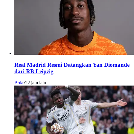
Real Madrid Resmi Datangkan Yan Diomande
dari RB Leipzig
Bola
•
22 jam lalu