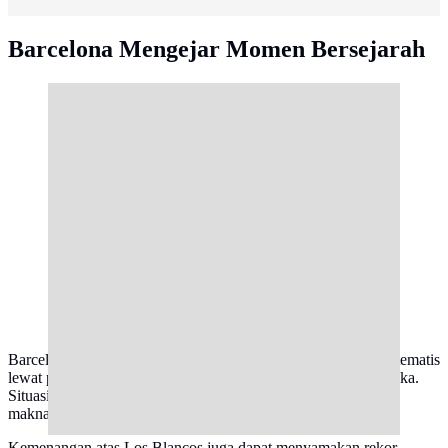
Barcelona Mengejar Momen Bersejarah
Gelandang Real Madrid, Jude Bellingham, berhadapan
1v1 dengan Pedri saat bertanding melawan Barcelona.
(Bola.com/Dok. LaLiga Indonesia)
Barcelona belum pernah memastikan gelar La Liga secara matematis
lewat pertandingan El Clasico sepanjang sejarah rivalitas mereka.
Situasi itu membuat duel kontra Real Madrid kali ini memiliki
makna jauh lebih besar dibanding laga biasa.
Kemenangan atas Los Blancos juga dapat menyamakan rekor