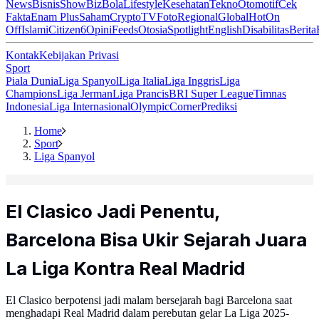
News
Bisnis
ShowBiz
Bola
Lifestyle
Kesehatan
Tekno
Otomotif
Cek
Fakta
Enam Plus
Saham
Crypto
TV
Foto
Regional
Global
Hot
On
Off
Islami
Citizen6
Opini
Feeds
Otosia
Spotlight
English
Disabilitas
Berita
Kontak
Kebijakan Privasi
Sport
Piala Dunia
Liga Spanyol
Liga Italia
Liga Inggris
Liga
Champions
Liga Jerman
Liga Prancis
BRI Super League
Timnas
Indonesia
Liga Internasional
Olympic
Corner
Prediksi
Home
Sport
Liga Spanyol
El Clasico Jadi Penentu,
Barcelona Bisa Ukir Sejarah Juara
La Liga Kontra Real Madrid
El Clasico berpotensi jadi malam bersejarah bagi Barcelona saat
menghadapi Real Madrid dalam perebutan gelar La Liga 2025-