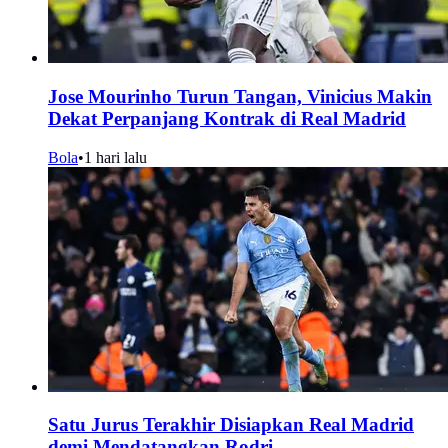
Jose Mourinho Turun Tangan, Vinicius Makin
Dekat Perpanjang Kontrak di Real Madrid
Bola
•
1 hari lalu
Satu Jurus Terakhir Disiapkan Real Madrid
demi Mendatangkan Rodri