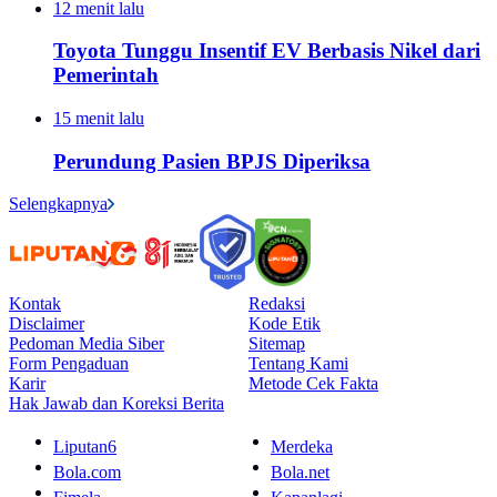
12 menit lalu
Toyota Tunggu Insentif EV Berbasis Nikel dari
Pemerintah
15 menit lalu
Perundung Pasien BPJS Diperiksa
Selengkapnya
Kontak
Redaksi
Disclaimer
Kode Etik
Pedoman Media Siber
Sitemap
Form Pengaduan
Tentang Kami
Karir
Metode Cek Fakta
Hak Jawab dan Koreksi Berita
Liputan6
Merdeka
Bola.com
Bola.net