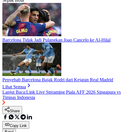
Sepak Bola
Barcelona Tidak Jadi Pulangkan Joao Cancelo ke Al-Hilal
Penyebab Barcelona Bajak Rodri dari Kejaran Real Madrid
Lihat Semua
Lanjut Baca:
Link Live Streaming Piala AFF 2026 Singapura vs
Timnas Indonesia
Share
Copy Link
Batal