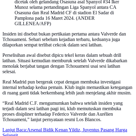
dicetak oleh gelandang Osasuna asal Spanyol #34 Iker
Munoz selama pertandingan Liga Spanyol antara CA
Osasuna dan Real Madrid CF di stadion El Sadar di
Pamplona pada 16 Maret 2024. (ANDER
GILLENEA/AFP)
Insiden ini disebut bukan pertikaian pertama antara Valverde dan
Tchouameni. Sehari sebelum kejadian terbaru, keduanya juga
dilaporkan sempat terlibat cekcok dalam sesi latihan.
Perselisihan awal disebut dipicu tekel keras dalam sebuah drill
latihan. Situasi kemudian memburuk setelah Valverde dikabarkan
menolak berjabat tangan dengan Tchouameni usai sesi latihan
selesai.
Real Madrid pun bergerak cepat dengan membuka investigasi
internal terhadap kedua pemain. Klub ingin memastikan ketegangan
di ruang ganti tidak berkembang lebih jauh menjelang akhir musim.
“Real Madrid C.F. mengumumkan bahwa setelah insiden yang
terjadi dalam sesi latihan pagi ini, klub memutuskan membuka
proses disipliner terhadap Federico Valverde dan Aurélien
Tchouameni,” lanjut pernyataan resmi Los Blancos.
Lanjut Baca:
Arsenal Bidik Kenan Yildiz, Juventus Pasang Harga
Selangit