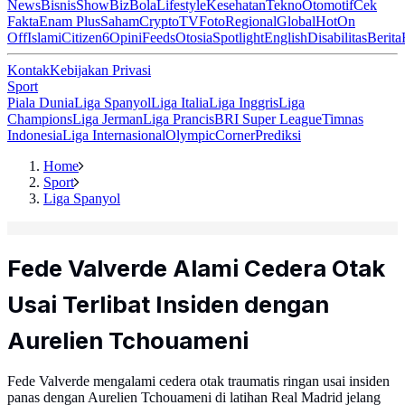
News
Bisnis
ShowBiz
Bola
Lifestyle
Kesehatan
Tekno
Otomotif
Cek
Fakta
Enam Plus
Saham
Crypto
TV
Foto
Regional
Global
Hot
On
Off
Islami
Citizen6
Opini
Feeds
Otosia
Spotlight
English
Disabilitas
Berita
Kontak
Kebijakan Privasi
Sport
Piala Dunia
Liga Spanyol
Liga Italia
Liga Inggris
Liga
Champions
Liga Jerman
Liga Prancis
BRI Super League
Timnas
Indonesia
Liga Internasional
Olympic
Corner
Prediksi
Home
Sport
Liga Spanyol
Fede Valverde Alami Cedera Otak
Usai Terlibat Insiden dengan
Aurelien Tchouameni
Fede Valverde mengalami cedera otak traumatis ringan usai insiden
panas dengan Aurelien Tchouameni di latihan Real Madrid jelang