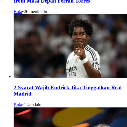
Ironi Masa Depan Ferran Torres
Bola
•
26 menit lalu
2 Syarat Wajib Endrick Jika Tinggalkan Real
Madrid
Bola
•
1 jam lalu