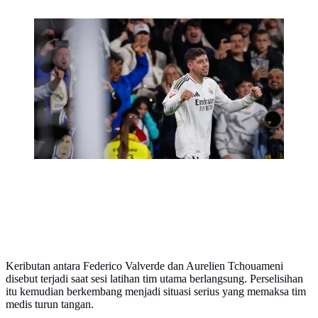
Gelandang Real Madrid asal Uruguay, Federico
Valverde melakukan selebrasi setelah mencetak gol
pertama di laga pekan ke-32 Liga Spanyol 2024/2025
melawan Athletic Club Bilbao di Stadion Santiago
Bernabeu, Madrid, pada 20 April 2025 atau Senin
(21/4/2025) dini hari WIB. (OSCAR DEL
POZO/AFP)
Keributan antara Federico Valverde dan Aurelien Tchouameni
disebut terjadi saat sesi latihan tim utama berlangsung. Perselisihan
itu kemudian berkembang menjadi situasi serius yang memaksa tim
medis turun tangan.