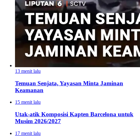
13 menit lalu
Temuan Senjata, Yayasan Minta Jaminan
Keamanan
15 menit lalu
Utak-atik Komposisi Kapten Barcelona untuk
Musim 2026/2027
17 menit lalu