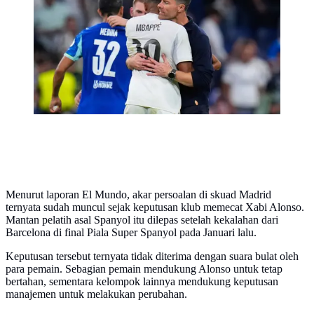
matchday 1 League Phase Liga Champions 2025/2026
di Santiago Bernabeu, Rabu (17/9/2025) dini hari WIB.
(AP Photo/Manu Fernandez)
Menurut laporan El Mundo, akar persoalan di skuad Madrid
ternyata sudah muncul sejak keputusan klub memecat Xabi Alonso.
Mantan pelatih asal Spanyol itu dilepas setelah kekalahan dari
Barcelona di final Piala Super Spanyol pada Januari lalu.
Keputusan tersebut ternyata tidak diterima dengan suara bulat oleh
para pemain. Sebagian pemain mendukung Alonso untuk tetap
bertahan, sementara kelompok lainnya mendukung keputusan
manajemen untuk melakukan perubahan.