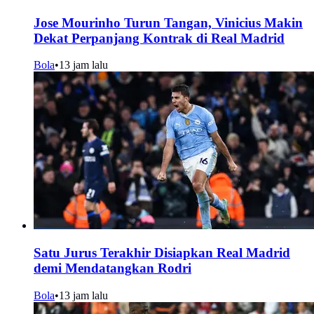
Jose Mourinho Turun Tangan, Vinicius Makin
Dekat Perpanjang Kontrak di Real Madrid
Bola
•
13 jam lalu
Satu Jurus Terakhir Disiapkan Real Madrid
demi Mendatangkan Rodri
Bola
•
13 jam lalu