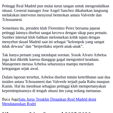
Petinggi Real Madrid pun mulai turun tangan untuk mengendalikan
situasi. General manager Jose Angel Sanchez dikabarkan langsung
melakukan intervensi menyusul bentrokan antara Valverde dan
Tchouameni.
Sementara itu, presiden klub Florentino Perez bersama jajaran
petinggi lainnya disebut sangat kecewa dengan sikap para pemain.
Sumber internal klub bahkan melontarkan kritik tajam dengan
menyebut skuad Madrid saat ini sebagai “kelompok yang sangat
tidak dewasa” dan “berperilaku seperti anak-anak”.
Tak hanya pemain yang mendapat sorotan. Sosok Alvaro Arbeloa
juga ikut dikritik karena dianggap gagal mengontrol keadaan.
Manajemen merasa Arbeloa seharusnya mampu meredam
ketegangan sejak awal.
Dalam laporan tersebut, Arbeloa disebut minim keterlibatan saat dua
insiden antara Tchouameni dan Valverde terjadi pada Rabu maupun
Kamis. Hal itu membuat sebagian petinggi klub mempertanyakan
kepemimpinannya di tengah situasi tim yang sedang memanas.
Baca Juga
Satu Jurus Terakhir Disiapkan Real Madrid demi
Mendatangkan Rodri