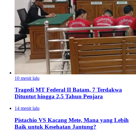
10 menit lalu
Tragedi MT Federal II Batam, 7 Terdakwa
Dituntut hingga 2,5 Tahun Penjara
14 menit lalu
Pistachio VS Kacang Mete, Mana yang Lebih
Baik untuk Kesehatan Jantung?