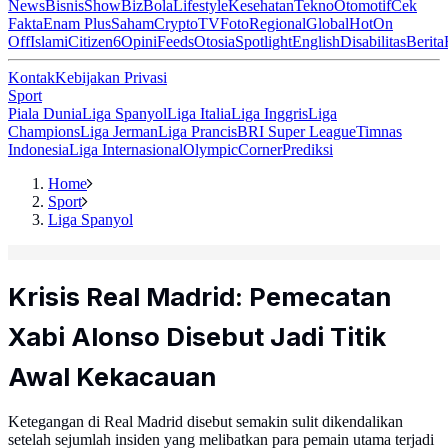
News
Bisnis
ShowBiz
Bola
Lifestyle
Kesehatan
Tekno
Otomotif
Cek
Fakta
Enam Plus
Saham
Crypto
TV
Foto
Regional
Global
Hot
On
Off
Islami
Citizen6
Opini
Feeds
Otosia
Spotlight
English
Disabilitas
Berita
Kontak
Kebijakan Privasi
Sport
Piala Dunia
Liga Spanyol
Liga Italia
Liga Inggris
Liga
Champions
Liga Jerman
Liga Prancis
BRI Super League
Timnas
Indonesia
Liga Internasional
Olympic
Corner
Prediksi
Home
Sport
Liga Spanyol
Krisis Real Madrid: Pemecatan
Xabi Alonso Disebut Jadi Titik
Awal Kekacauan
Ketegangan di Real Madrid disebut semakin sulit dikendalikan
setelah sejumlah insiden yang melibatkan para pemain utama terjadi