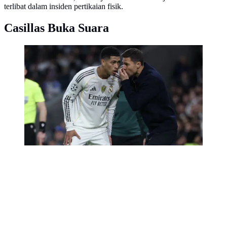
terlibat dalam insiden pertikaian fisik.
Casillas Buka Suara
Pelatih Real Madrid asal Spanyol, Xabi Alonso
(kanan), berbicara kepada gelandang Real Madrid asal
Inggris bernomor punggung 05, Jude Bellingham,
selama pertandingan pekan ke-6 Phase League UEFA
Champions League antara Real Madrid CF dan
Manchester City di Stadion Santiago Bernabeu di
Madrid, Kamis (11-12-2025) dini hari WIB. (Thomas
COEX/AFP)