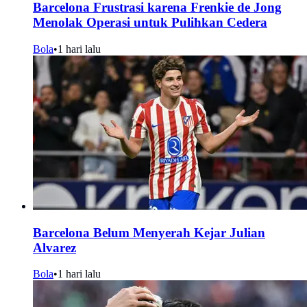
Barcelona Frustrasi karena Frenkie de Jong
Menolak Operasi untuk Pulihkan Cedera
Bola
•
1 hari lalu
Barcelona Belum Menyerah Kejar Julian
Alvarez
Bola
•
1 hari lalu