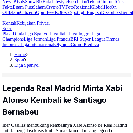
News
Bisnis
ShowBiz
Bola
Lifestyle
Kesehatan
Tekno
Otomotif
Cek
Fakta
Enam Plus
Saham
Crypto
TV
Foto
Regional
Global
Hot
On
Off
Islami
Citizen6
Opini
Feeds
Otosia
Spotlight
English
Disabilitas
Berita
Kontak
Kebijakan Privasi
Sport
Piala Dunia
Liga Spanyol
Liga Italia
Liga Inggris
Liga
Champions
Liga Jerman
Liga Prancis
BRI Super League
Timnas
Indonesia
Liga Internasional
Olympic
Corner
Prediksi
Home
Sport
Liga Spanyol
Legenda Real Madrid Minta Xabi
Alonso Kembali ke Santiago
Bernabeu
Iker Casillas mendukung kembalinya Xabi Alonso ke Real Madrid
untuk mengatasi krisis klub. Simak komentar sang legenda