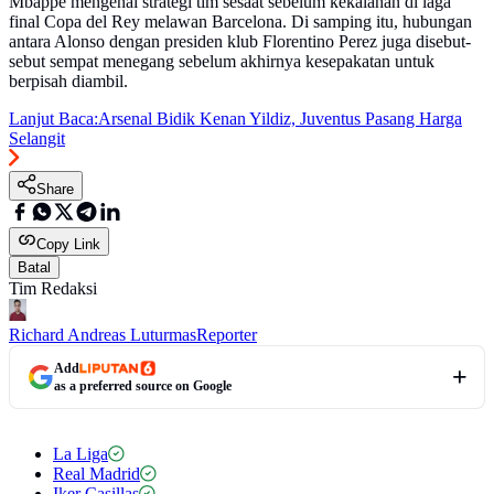
Mbappe mengenai strategi tim sesaat sebelum kekalahan di laga
final Copa del Rey melawan Barcelona. Di samping itu, hubungan
antara Alonso dengan presiden klub Florentino Perez juga disebut-
sebut sempat menegang sebelum akhirnya kesepakatan untuk
berpisah diambil.
Lanjut Baca:
Arsenal Bidik Kenan Yildiz, Juventus Pasang Harga
Selangit
Share
Copy Link
Batal
Tim Redaksi
Richard Andreas Luturmas
Reporter
Add
as a preferred source on Google
La Liga
Real Madrid
Iker Casillas