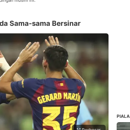
ingan musim ini.
da Sama-sama Bersinar
PIALA
Perbesar