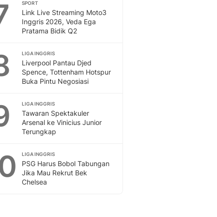
7
SPORT
Link Live Streaming Moto3
Inggris 2026, Veda Ega
Pratama Bidik Q2
8
LIGA INGGRIS
Liverpool Pantau Djed
Spence, Tottenham Hotspur
Buka Pintu Negosiasi
9
LIGA INGGRIS
Tawaran Spektakuler
Arsenal ke Vinicius Junior
Terungkap
10
LIGA INGGRIS
PSG Harus Bobol Tabungan
Jika Mau Rekrut Bek
Chelsea