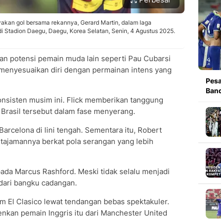
yakan gol bersama rekannya, Gerard Martin, dalam laga
i Stadion Daegu, Daegu, Korea Selatan, Senin, 4 Agustus 2025.
an potensi pemain muda lain seperti Pau Cubarsi
enyesuaikan diri dengan permainan intens yang
Pesa
Band
 konsisten musim ini. Flick memberikan tanggung
 Brasil tersebut dalam fase menyerang.
arcelona di lini tengah. Sementara itu, Robert
jamannya berkat pola serangan yang lebih
ada Marcus Rashford. Meski tidak selalu menjadi
f dari bangku cadangan.
 El Clasico lewat tendangan bebas spektakuler.
kan pemain Inggris itu dari Manchester United