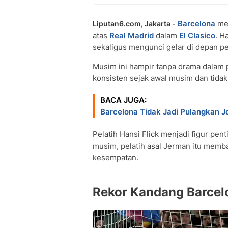
Barcelona
mem
Liputan6.com, Jakarta -
atas
Real Madrid
dalam
El Clasico
. H
sekaligus mengunci gelar di depan p
Musim ini hampir tanpa drama dalam p
konsisten sejak awal musim dan tidak
BACA JUGA:
Barcelona Tidak Jadi Pulangkan Jo
Pelatih Hansi Flick menjadi figur pen
musim, pelatih asal Jerman itu memba
kesempatan.
Rekor Kandang Barce