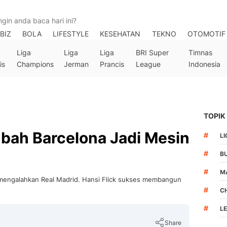
BIZ
BOLA
LIFESTYLE
KESEHATAN
TEKNO
OTOMOTIF
Liga
Liga
Liga
BRI Super
Timnas
is
Champions
Jerman
Prancis
League
Indonesia
TOPIK
bah Barcelona Jadi Mesin
#
LI
#
B
#
M
i mengalahkan Real Madrid. Hansi Flick sukses membangun
#
C
#
L
Share