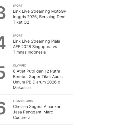
3
SPORT
Otosia
Link Live Streaming MotoGP
Spotlight
Inggris 2026, Bersaing Demi
Berita Terkini, Kabar Te
Tiket Q2
Dan Dunia - Liputan6.
English
4
SPORT
Exploring Knowledge, T
Link Live Streaming Piala
En.Liputan6.com
AFF 2026 Singapura vs
Timnas Indonesia
Disabilitas
Disabilitas Berita Terkini
5
Harian, Berita Terbaru,
OLYMPIC
6 Atlet Putri dan 12 Putra
Berita
Berebut Super Tiket Audisi
Berita Hari Ini Politik,
Umum PB Djarum 2026 di
Health
Makassar
Kabar Berita Terbaru D
Diet, Herbal Terbaik
6
LIGA INGGRIS
Sport
Chelsea Segera Amankan
Jasa Pengganti Marc
Berita Bola Terkini, Ja
Cucurella
Klasemen, Hasil Liga