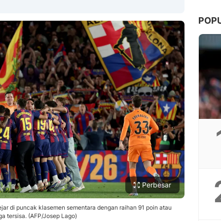
POP
Copy Link
Perbesar
ejar di puncak klasemen sementara dengan raihan 91 poin atau
ga tersisa. (AFP/Josep Lago)