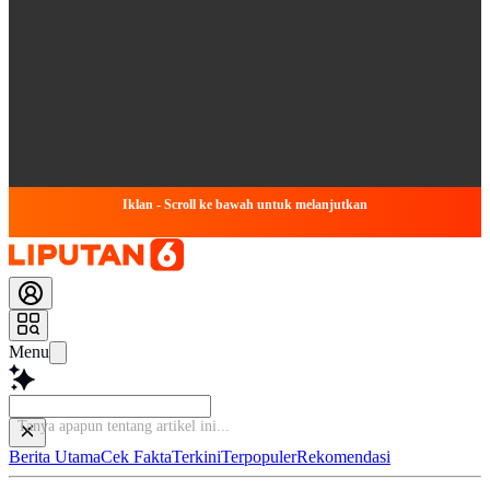
Iklan - Scroll ke bawah untuk melanjutkan
Menu
Tanya apapun te
Berita Utama
Cek Fakta
Terkini
Terpopuler
Rekomendasi