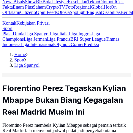
News
Bisnis
ShowBiz
Bola
Lifestyle
Kesehatan
Tekno
Otomotif
Cek
Fakta
Enam Plus
Saham
Crypto
TV
Foto
Regional
Global
Hot
On
Off
Islami
Citizen6
Opini
Feeds
Otosia
Spotlight
English
Disabilitas
Berita
Kontak
Kebijakan Privasi
Sport
Piala Dunia
Liga Spanyol
Liga Italia
Liga Inggris
Liga
Champions
Liga Jerman
Liga Prancis
BRI Super League
Timnas
Indonesia
Liga Internasional
Olympic
Corner
Prediksi
Home
Sport
Liga Spanyol
Florentino Perez Tegaskan Kylian
Mbappe Bukan Biang Kegagalan
Real Madrid Musim Ini
Florentino Perez membela Kylian Mbappe sebagai pemain terbaik
Real Madrid. Ia menyebut jadwal padat jadi penyebab utama