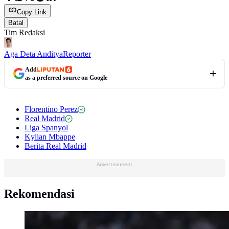
Copy Link
Batal
Tim Redaksi
Aga Deta Anditya
Reporter
Add
as a preferred source on Google
Florentino Perez
Real Madrid
Liga Spanyol
Kylian Mbappe
Berita Real Madrid
Advertisement
Rekomendasi