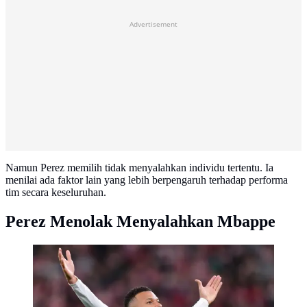
Advertisement
Namun Perez memilih tidak menyalahkan individu tertentu. Ia
menilai ada faktor lain yang lebih berpengaruh terhadap performa
tim secara keseluruhan.
Perez Menolak Menyalahkan Mbappe
Pemain Real Madrid, Kylian Mbappe melakukan
selebrasi setelah mencetak gol ke gawang Athletic
Bilbao dalam laga lanjutan Liga Spanyol 2025/2026 di
Stadion San Mames, Bilbao, Spanyol, Rabu
(03/12/2025). (AP Photo/Jose Breton)