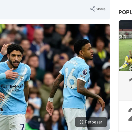
Share
POP
Copy Link
Perbesar