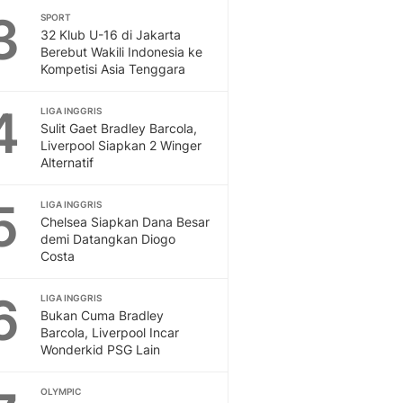
3
SPORT
Otosia
32 Klub U-16 di Jakarta
Spotlight
Berebut Wakili Indonesia ke
Berita Terkini, Kabar Te
Kompetisi Asia Tenggara
Dan Dunia - Liputan6.
English
4
LIGA INGGRIS
Exploring Knowledge, T
Sulit Gaet Bradley Barcola,
En.Liputan6.com
Liverpool Siapkan 2 Winger
Alternatif
Disabilitas
Disabilitas Berita Terkini
5
Harian, Berita Terbaru,
LIGA INGGRIS
Chelsea Siapkan Dana Besar
Berita
demi Datangkan Diogo
Berita Hari Ini Politik,
Costa
Health
Kabar Berita Terbaru D
6
LIGA INGGRIS
Diet, Herbal Terbaik
Bukan Cuma Bradley
Sport
Barcola, Liverpool Incar
Wonderkid PSG Lain
Berita Bola Terkini, Ja
Klasemen, Hasil Liga
OLYMPIC