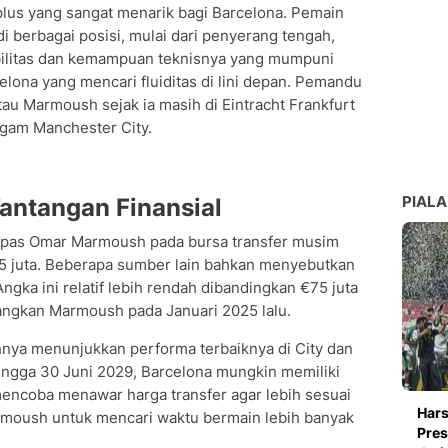
 plus yang sangat menarik bagi Barcelona. Pemain
i berbagai posisi, mulai dari penyerang tengah,
bilitas dan kemampuan teknisnya yang mumpuni
elona yang mencari fluiditas di lini depan. Pemandu
au Marmoush sejak ia masih di Eintracht Frankfurt
ragam Manchester City.
PIALA
Tantangan Finansial
lepas Omar Marmoush pada bursa transfer musim
65 juta. Beberapa sumber lain bahkan menyebutkan
Angka ini relatif lebih rendah dibandingkan €75 juta
ngkan Marmoush pada Januari 2025 lalu.
ya menunjukkan performa terbaiknya di City dan
hingga 30 Juni 2029, Barcelona mungkin memiliki
mencoba menawar harga transfer agar lebih sesuai
Hars
rmoush untuk mencari waktu bermain lebih banyak
Pres