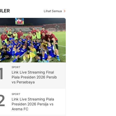
Inspiratif, Unik, Dan M
Hot
ULER
Lihat Semua
Hot Liputan6.com Menya
Dan Terbaru
On Off
On Off Liputan6: Sinop
& Berita Bisnis Digital
Islami
Berita & Kajian Islami
Hikmah - Liputan6
Citizen6
1
SPORT
Berita Citizen6 - Medi
Link Live Streaming Final
Liputan6.com
Piala Presiden 2026 Persib
Opini
vs Persebaya
Opini Liputan6: Analis
Pandang Dan Perspekti
2
SPORT
Feeds
Link Live Streaming Piala
Feeds Liputan6: Kumpul
Presiden 2026 Persija vs
Arema FC
Terbaru Harian
Otosia