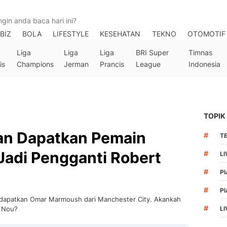
BIZ
BOLA
LIFESTYLE
KESEHATAN
TEKNO
OTOMOTIF
Liga
Liga
Liga
BRI Super
Timnas
is
Champions
Jerman
Prancis
League
Indonesia
TOPIK
an Dapatkan Pemain
#
T
Jadi Pengganti Robert
#
LI
#
PI
#
PI
ndapatkan Omar Marmoush dari Manchester City. Akankah
#
p Nou?
L