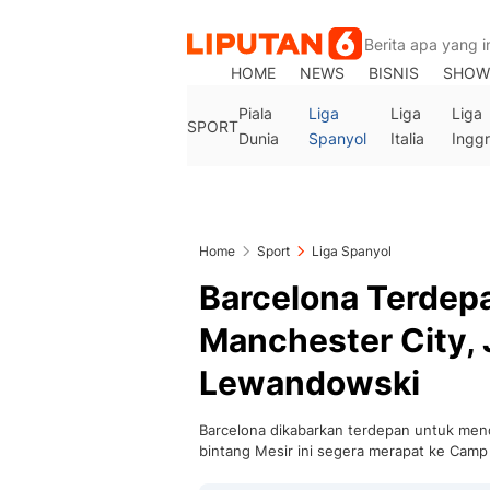
HOME
NEWS
BISNIS
SHOW
Piala
Liga
Liga
Liga
SPORT
Dunia
Spanyol
Italia
Inggr
Home
Sport
Liga Spanyol
Barcelona Terdep
Manchester City, 
Lewandowski
Barcelona dikabarkan terdepan untuk me
bintang Mesir ini segera merapat ke Cam