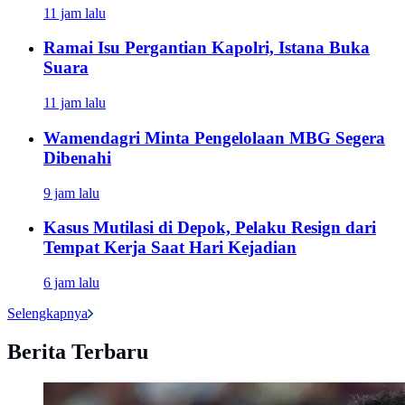
11 jam lalu
Ramai Isu Pergantian Kapolri, Istana Buka
Suara
11 jam lalu
Wamendagri Minta Pengelolaan MBG Segera
Dibenahi
9 jam lalu
Kasus Mutilasi di Depok, Pelaku Resign dari
Tempat Kerja Saat Hari Kejadian
6 jam lalu
Selengkapnya
Berita Terbaru