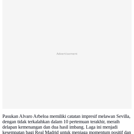
Advertisement
Pasukan Alvaro Arbeloa memiliki catatan impresif melawan Sevilla,
dengan tidak terkalahkan dalam 10 pertemuan terakhir, meraih
delapan kemenangan dan dua hasil imbang. Laga ini menjadi
kesempatan bagi Real Madrid untuk menjaga momentum positif dan