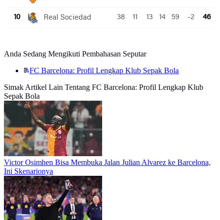
Anda Sedang Mengikuti Pembahasan Seputar
FC Barcelona: Profil Lengkap Klub Sepak Bola
Simak Artikel Lain Tentang FC Barcelona: Profil Lengkap Klub
Sepak Bola
Victor Osimhen Bisa Membuka Jalan Julian Alvarez ke Barcelona,
Ini Skenarionya