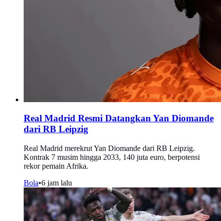
Real Madrid Resmi Datangkan Yan Diomande
dari RB Leipzig
Real Madrid merekrut Yan Diomande dari RB Leipzig.
Kontrak 7 musim hingga 2033, 140 juta euro, berpotensi
rekor pemain Afrika.
Bola
•
6 jam lalu