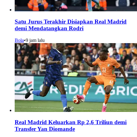
Satu Jurus Terakhir Disiapkan Real Madrid
demi Mendatangkan Rodri
Bola
•
9 jam lalu
Real Madrid Keluarkan Rp 2,6 Triliun demi
Transfer Yan Diomande