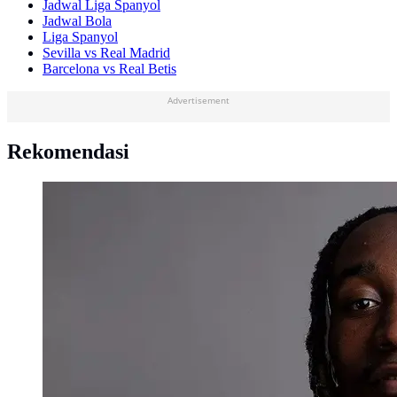
Jadwal Liga Spanyol
Jadwal Bola
Liga Spanyol
Sevilla vs Real Madrid
Barcelona vs Real Betis
Advertisement
Rekomendasi