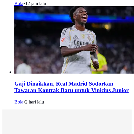
Bola
•
12 jam lalu
Gaji Dinaikkan, Real Madrid Sodorkan
Tawaran Kontrak Baru untuk Vinicius Junior
Bola
•
2 hari lalu