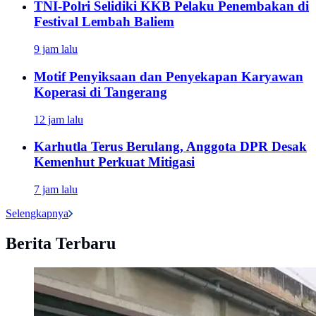
TNI-Polri Selidiki KKB Pelaku Penembakan di
Festival Lembah Baliem
9 jam lalu
Motif Penyiksaan dan Penyekapan Karyawan
Koperasi di Tangerang
12 jam lalu
Karhutla Terus Berulang, Anggota DPR Desak
Kemenhut Perkuat Mitigasi
7 jam lalu
Selengkapnya
Berita Terbaru