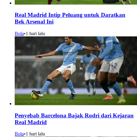
Real Madrid Intip Peluang untuk Daratkan
Bek Arsenal Ini
Bola
•
1 hari lalu
Penyebab Barcelona Bajak Rodri dari Kejaran
Real Madrid
Bola
•
1 hari lalu