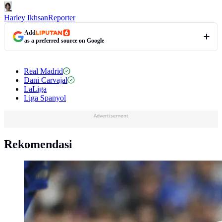
Harley Ikhsan
Reporter
Add
as a preferred source on Google
Real Madrid
Dani Carvajal
LaLiga
Liga Spanyol
Advertisement
Rekomendasi