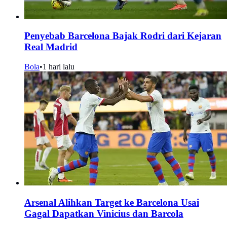
Penyebab Barcelona Bajak Rodri dari Kejaran
Real Madrid
Bola
•
1 hari lalu
Arsenal Alihkan Target ke Barcelona Usai
Gagal Dapatkan Vinicius dan Barcola