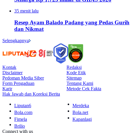
35 menit lalu
Resep Ayam Balado Padang yang Pedas Gurih
dan Nikmat
Selengkapnya
Kontak
Redaksi
Disclaimer
Kode Etik
Pedoman Media Siber
Sitemap
Form Pengaduan
Tentang Kami
Karir
Metode Cek Fakta
Hak Jawab dan Koreksi Berita
Liputan6
Merdeka
Bola.com
Bola.net
Fimela
Kapanlagi
Brilio
Connect with us