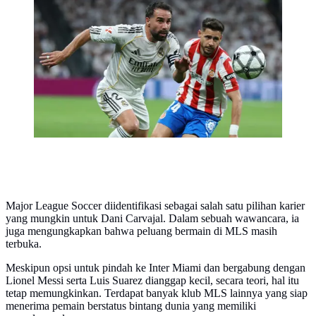
Bek Real Madrid, Dani Carvajal (kiri), berebut bola
dengan bek Girona, Alexandre Moreno, dalam
pertandingan La Liga Spanyol di Santiago Bernabeu
stadium, 10 April 2026. (Thomas COEX / AFP)
Major League Soccer diidentifikasi sebagai salah satu pilihan karier
yang mungkin untuk Dani Carvajal. Dalam sebuah wawancara, ia
juga mengungkapkan bahwa peluang bermain di MLS masih
terbuka.
Meskipun opsi untuk pindah ke Inter Miami dan bergabung dengan
Lionel Messi serta Luis Suarez dianggap kecil, secara teori, hal itu
tetap memungkinkan. Terdapat banyak klub MLS lainnya yang siap
menerima pemain berstatus bintang dunia yang memiliki