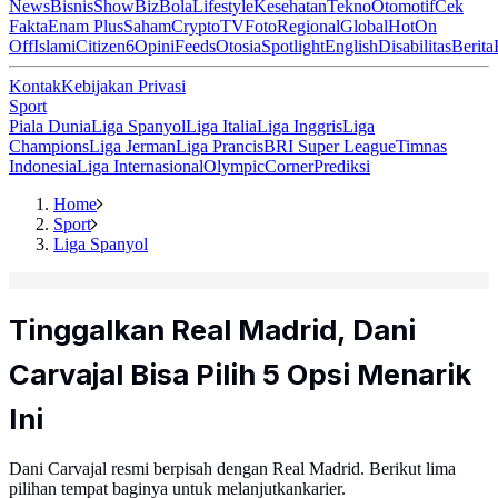
News
Bisnis
ShowBiz
Bola
Lifestyle
Kesehatan
Tekno
Otomotif
Cek
Fakta
Enam Plus
Saham
Crypto
TV
Foto
Regional
Global
Hot
On
Off
Islami
Citizen6
Opini
Feeds
Otosia
Spotlight
English
Disabilitas
Berita
Kontak
Kebijakan Privasi
Sport
Piala Dunia
Liga Spanyol
Liga Italia
Liga Inggris
Liga
Champions
Liga Jerman
Liga Prancis
BRI Super League
Timnas
Indonesia
Liga Internasional
Olympic
Corner
Prediksi
Home
Sport
Liga Spanyol
Tinggalkan Real Madrid, Dani
Carvajal Bisa Pilih 5 Opsi Menarik
Ini
Dani Carvajal resmi berpisah dengan Real Madrid. Berikut lima
pilihan tempat baginya untuk melanjutkankarier.