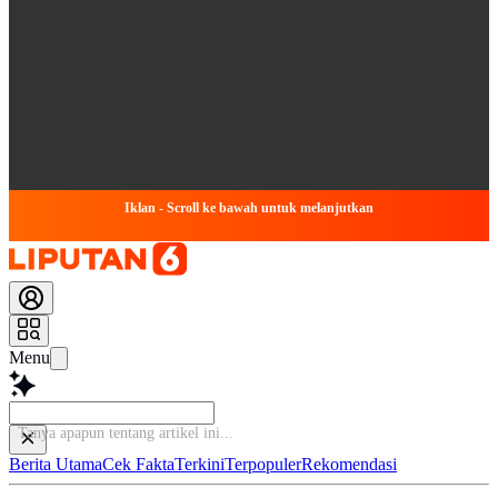
Iklan - Scroll ke bawah untuk melanjutkan
Menu
Baca leb
Berita Utama
Cek Fakta
Terkini
Terpopuler
Rekomendasi