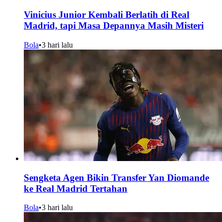
Vinicius Junior Kembali Berlatih di Real
Madrid, tapi Masa Depannya Masih Misteri
Bola
•
3 hari lalu
Sengketa Agen Bikin Transfer Yan Diomande
ke Real Madrid Tertahan
Bola
•
3 hari lalu