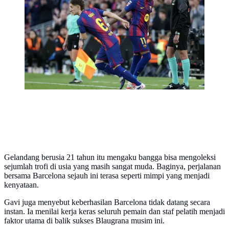
setelah cedera dalam laga kontra Sevilla di lanjutan La
Liga Spanyol, Minggu (15/3/2026) malam WIB. Gavi
masuk lapangan menggantikan Raphinha untuk
kembali bermain setelah absen enam bulan. (Lluis
GENE / AFP)
Gelandang berusia 21 tahun itu mengaku bangga bisa mengoleksi
sejumlah trofi di usia yang masih sangat muda. Baginya, perjalanan
bersama Barcelona sejauh ini terasa seperti mimpi yang menjadi
kenyataan.
Gavi juga menyebut keberhasilan Barcelona tidak datang secara
instan. Ia menilai kerja keras seluruh pemain dan staf pelatih menjadi
faktor utama di balik sukses Blaugrana musim ini.