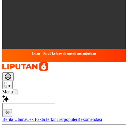
Iklan - Scroll ke bawah untuk melanjutkan
Menu
Baca lebih cepat...
Berita Utama
Cek Fakta
Terkini
Terpopuler
Rekomendasi