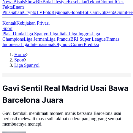
News
Bisnis
ShowBiz
Bola
Lifestyle
Kesehatan
Tekno
Otomotif
Cek
Fakta
Enam
Plus
Saham
Crypto
TV
Foto
Regional
Global
Hot
Islami
Citizen6
Opini
Fee
Kontak
Kebijakan Privasi
Sport
Piala Dunia
Liga Spanyol
Liga Italia
Liga Inggris
Liga
Champions
Liga Jerman
Liga Prancis
BRI Super League
Timnas
Indonesia
Liga Internasional
Olympic
Corner
Prediksi
Home
Sport
Liga Spanyol
Gavi Sentil Real Madrid Usai Bawa
Barcelona Juara
Gavi kembali menikmati momen manis bersama Barcelona usai
berhasil melewati masa sulit akibat cedera panjang yang sempat
membuatnya menepi.