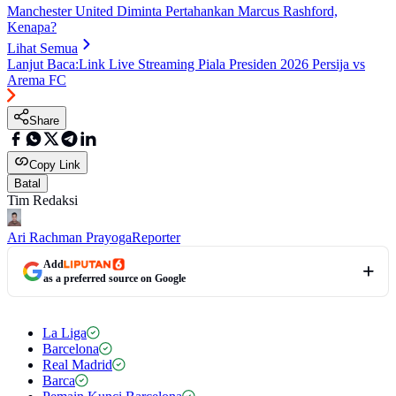
Manchester United Diminta Pertahankan Marcus Rashford,
Kenapa?
Lihat Semua
Lanjut Baca:
Link Live Streaming Piala Presiden 2026 Persija vs
Arema FC
Share
Copy Link
Batal
Tim Redaksi
Ari Rachman Prayoga
Reporter
Add
as a preferred source on Google
La Liga
Barcelona
Real Madrid
Barca