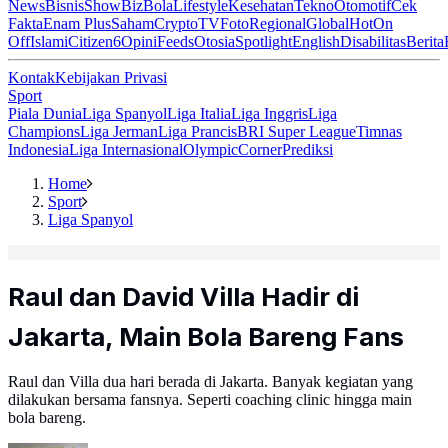
News
Bisnis
ShowBiz
Bola
Lifestyle
Kesehatan
Tekno
Otomotif
Cek
Fakta
Enam Plus
Saham
Crypto
TV
Foto
Regional
Global
Hot
On
Off
Islami
Citizen6
Opini
Feeds
Otosia
Spotlight
English
Disabilitas
Berita
Kontak
Kebijakan Privasi
Sport
Piala Dunia
Liga Spanyol
Liga Italia
Liga Inggris
Liga
Champions
Liga Jerman
Liga Prancis
BRI Super League
Timnas
Indonesia
Liga Internasional
Olympic
Corner
Prediksi
Home
Sport
Liga Spanyol
Raul dan David Villa Hadir di
Jakarta, Main Bola Bareng Fans
Raul dan Villa dua hari berada di Jakarta. Banyak kegiatan yang
dilakukan bersama fansnya. Seperti coaching clinic hingga main
bola bareng.