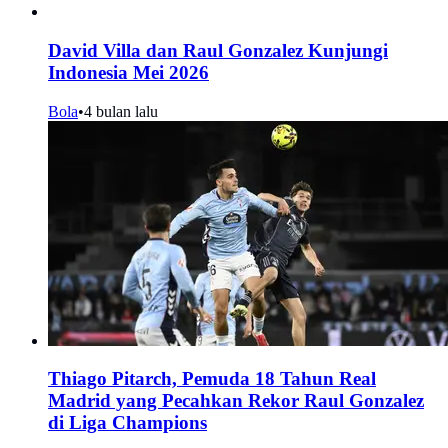
David Villa dan Raul Gonzalez Kunjungi
Indonesia Mei 2026
Bola
•
4 bulan lalu
Thiago Pitarch, Pemuda 18 Tahun Real
Madrid yang Pecahkan Rekor Raul Gonzalez
di Liga Champions