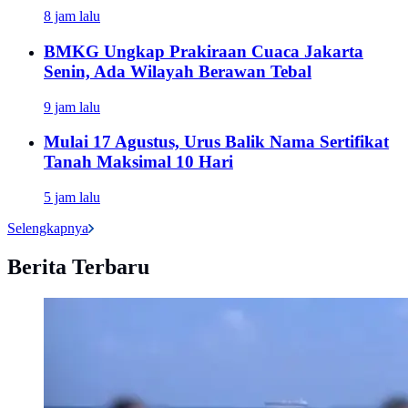
8 jam lalu
BMKG Ungkap Prakiraan Cuaca Jakarta
Senin, Ada Wilayah Berawan Tebal
9 jam lalu
Mulai 17 Agustus, Urus Balik Nama Sertifikat
Tanah Maksimal 10 Hari
5 jam lalu
Selengkapnya
Berita Terbaru