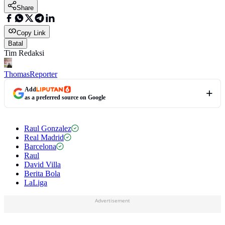
Share
Copy Link
Batal
Tim Redaksi
Thomas
Reporter
Add
as a preferred source on Google
Raul Gonzalez
Real Madrid
Barcelona
Raul
David Villa
Berita Bola
LaLiga
Advertisement