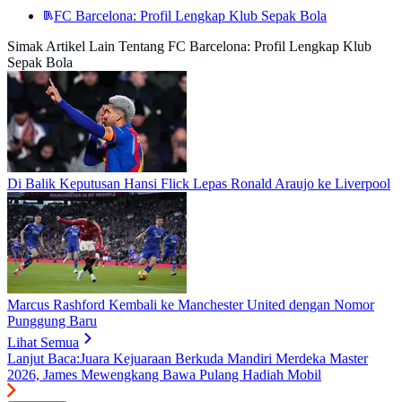
FC Barcelona: Profil Lengkap Klub Sepak Bola
Simak Artikel Lain Tentang FC Barcelona: Profil Lengkap Klub
Sepak Bola
Di Balik Keputusan Hansi Flick Lepas Ronald Araujo ke Liverpool
Marcus Rashford Kembali ke Manchester United dengan Nomor
Punggung Baru
Lihat Semua
Lanjut Baca:
Juara Kejuaraan Berkuda Mandiri Merdeka Master
2026, James Mewengkang Bawa Pulang Hadiah Mobil