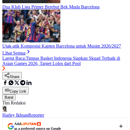
Dua Klub Liga Primer Berebut Bek Muda Barcelona
Utak-atik Komposisi Kapten Barcelona untuk Musim 2026/2027
Lihat Semua
Lanjut Baca:
Timnas Basket Indonesia Siapkan Skuad Terbaik di
Asian Games 2026, Target Lolos dari Pool
Share
Copy Link
Batal
Tim Redaksi
Harley Ikhsan
Reporter
Add
as a preferred source on Google