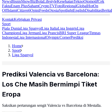
News
Bisnis
ShowBiz
Bola
Lifestyle
Kesehatan
Tekno
Otomotif
Cek
Fakta
Enam Plus
Saham
Crypto
TV
Foto
Regional
Global
Hot
On
Off
Islami
Citizen6
Opini
Feeds
Otosia
Spotlight
English
Disabilitas
Berita
Kontak
Kebijakan Privasi
Sport
Piala Dunia
Liga Spanyol
Liga Italia
Liga Inggris
Liga
Champions
Liga Jerman
Liga Prancis
BRI Super League
Timnas
Indonesia
Liga Internasional
Olympic
Corner
Prediksi
Home
Sport
Liga Spanyol
Prediksi Valencia vs Barcelona:
Los Che Masih Bermimpi Tiket
Eropa
Saksikan pertarungan sengit Valencia vs Barcelona di Mestalla.