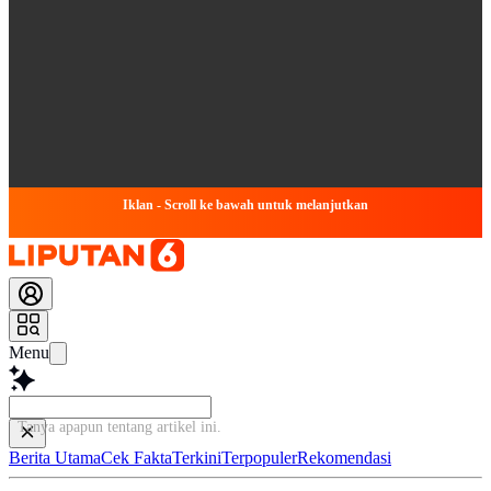
Iklan - Scroll ke bawah untuk melanjutkan
Menu
Tanya apapun ten
Berita Utama
Cek Fakta
Terkini
Terpopuler
Rekomendasi