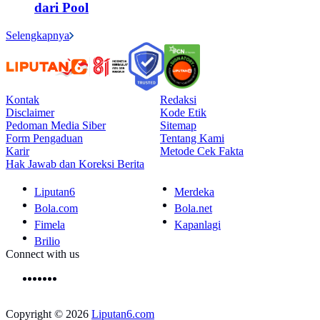
dari Pool
Selengkapnya
Kontak
Redaksi
Disclaimer
Kode Etik
Pedoman Media Siber
Sitemap
Form Pengaduan
Tentang Kami
Karir
Metode Cek Fakta
Hak Jawab dan Koreksi Berita
Liputan6
Merdeka
Bola.com
Bola.net
Fimela
Kapanlagi
Brilio
Connect with us
Copyright © 2026
Liputan6.com