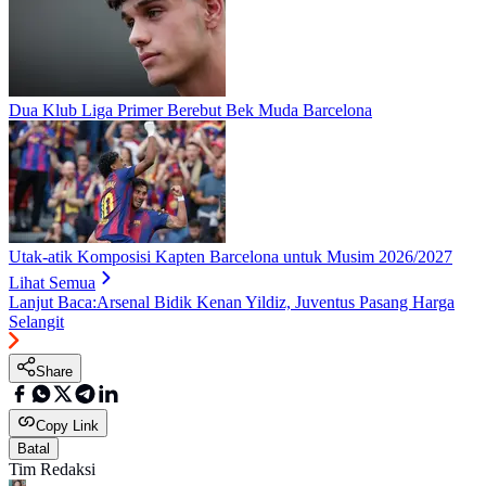
Dua Klub Liga Primer Berebut Bek Muda Barcelona
Utak-atik Komposisi Kapten Barcelona untuk Musim 2026/2027
Lihat Semua
Lanjut Baca:
Arsenal Bidik Kenan Yildiz, Juventus Pasang Harga
Selangit
Share
Copy Link
Batal
Tim Redaksi