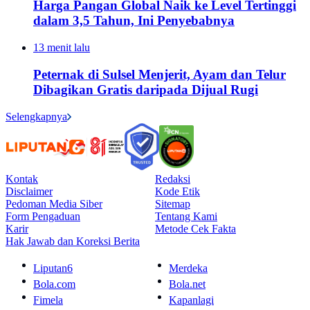
Harga Pangan Global Naik ke Level Tertinggi
dalam 3,5 Tahun, Ini Penyebabnya
13 menit lalu
Peternak di Sulsel Menjerit, Ayam dan Telur
Dibagikan Gratis daripada Dijual Rugi
Selengkapnya
Kontak
Redaksi
Disclaimer
Kode Etik
Pedoman Media Siber
Sitemap
Form Pengaduan
Tentang Kami
Karir
Metode Cek Fakta
Hak Jawab dan Koreksi Berita
Liputan6
Merdeka
Bola.com
Bola.net
Fimela
Kapanlagi