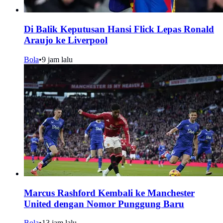
Di Balik Keputusan Hansi Flick Lepas Ronald
Araujo ke Liverpool
Bola
•
9 jam lalu
Marcus Rashford Kembali ke Manchester
United dengan Nomor Punggung Baru
Bola
•
13 jam lalu