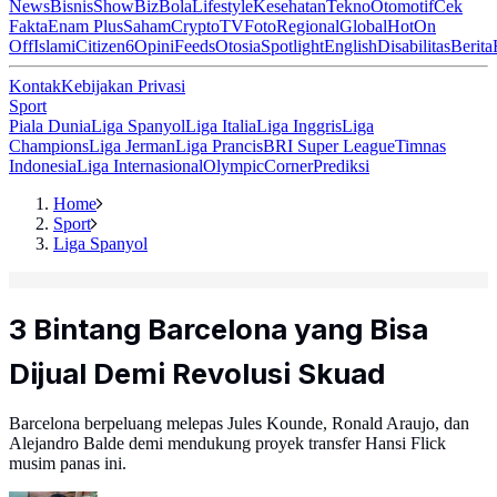
News
Bisnis
ShowBiz
Bola
Lifestyle
Kesehatan
Tekno
Otomotif
Cek
Fakta
Enam Plus
Saham
Crypto
TV
Foto
Regional
Global
Hot
On
Off
Islami
Citizen6
Opini
Feeds
Otosia
Spotlight
English
Disabilitas
Berita
Kontak
Kebijakan Privasi
Sport
Piala Dunia
Liga Spanyol
Liga Italia
Liga Inggris
Liga
Champions
Liga Jerman
Liga Prancis
BRI Super League
Timnas
Indonesia
Liga Internasional
Olympic
Corner
Prediksi
Home
Sport
Liga Spanyol
3 Bintang Barcelona yang Bisa
Dijual Demi Revolusi Skuad
Barcelona berpeluang melepas Jules Kounde, Ronald Araujo, dan
Alejandro Balde demi mendukung proyek transfer Hansi Flick
musim panas ini.