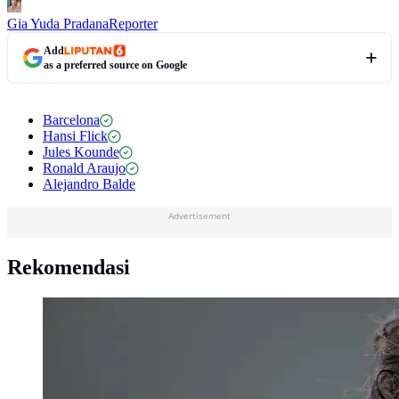
Gia Yuda Pradana
Reporter
Add
as a preferred source on Google
Barcelona
Hansi Flick
Jules Kounde
Ronald Araujo
Alejandro Balde
Advertisement
Rekomendasi