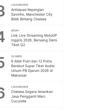
3
LIGA INGGRIS
Otosia
Antisipasi Kepergian
Spotlight
Savinho, Manchester City
Berita Terkini, Kabar Te
Bidik Bintang Chelsea
Dan Dunia - Liputan6.
English
4
SPORT
Exploring Knowledge, T
Link Live Streaming MotoGP
En.Liputan6.com
Inggris 2026, Bersaing Demi
Tiket Q2
Disabilitas
Disabilitas Berita Terkini
5
Harian, Berita Terbaru,
OLYMPIC
6 Atlet Putri dan 12 Putra
Berita
Berebut Super Tiket Audisi
Berita Hari Ini Politik,
Umum PB Djarum 2026 di
Health
Makassar
Kabar Berita Terbaru D
Diet, Herbal Terbaik
6
LIGA INGGRIS
Sport
Chelsea Segera Amankan
Jasa Pengganti Marc
Berita Bola Terkini, Ja
Cucurella
Klasemen, Hasil Liga