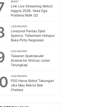
7
SPORT
Link Live Streaming Moto3
Inggris 2026, Veda Ega
Pratama Bidik Q2
8
LIGA INGGRIS
Liverpool Pantau Djed
Spence, Tottenham Hotspur
Buka Pintu Negosiasi
9
LIGA INGGRIS
Tawaran Spektakuler
Arsenal ke Vinicius Junior
Terungkap
10
LIGA INGGRIS
PSG Harus Bobol Tabungan
Jika Mau Rekrut Bek
Chelsea