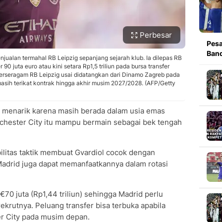
Perbesar
Pesa
Band
enjualan termahal RB Leipzig sepanjang sejarah klub. Ia dilepas RB
90 juta euro atau kini setara Rp1,5 triliun pada bursa transfer
rseragam RB Leipzig usai didatangkan dari Dinamo Zagreb pada
sih terikat kontrak hingga akhir musim 2027/2028. (AFP/Getty
ng menarik karena masih berada dalam usia emas
chester City itu mampu bermain sebagai bek tengah
ibilitas taktik membuat Gvardiol cocok dengan
adrid juga dapat memanfaatkannya dalam rotasi
 €70 juta (Rp1,44 triliun) sehingga Madrid perlu
ekrutnya. Peluang transfer bisa terbuka apabila
er City pada musim depan.