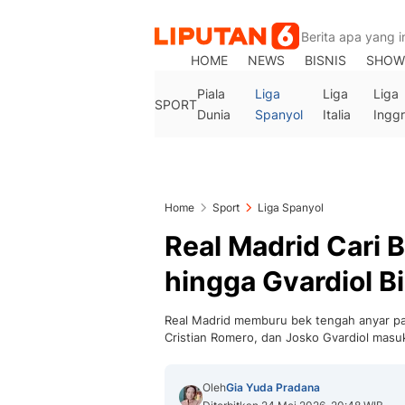
HOME
NEWS
BISNIS
SHOW
Piala
Liga
Liga
Liga
SPORT
Dunia
Spanyol
Italia
Inggr
Home
Sport
Liga Spanyol
Real Madrid Cari 
hingga Gvardiol Bi
Real Madrid memburu bek tengah anyar pa
Cristian Romero, dan Josko Gvardiol masuk
Oleh
Gia Yuda Pradana