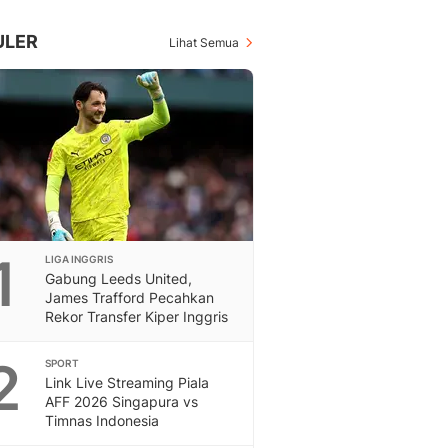
Inspiratif, Unik, Dan M
Hot
ULER
Lihat Semua
Hot Liputan6.com Menya
Dan Terbaru
On Off
On Off Liputan6: Sinop
& Berita Bisnis Digital
Islami
Berita & Kajian Islami
Hikmah - Liputan6
Citizen6
1
LIGA INGGRIS
Berita Citizen6 - Medi
Gabung Leeds United,
Liputan6.com
James Trafford Pecahkan
Opini
Rekor Transfer Kiper Inggris
Opini Liputan6: Analis
Pandang Dan Perspekti
2
SPORT
Feeds
Link Live Streaming Piala
Feeds Liputan6: Kumpul
AFF 2026 Singapura vs
Timnas Indonesia
Terbaru Harian
Otosia