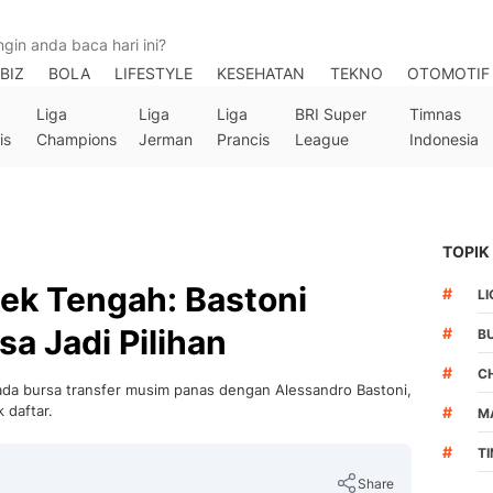
BIZ
BOLA
LIFESTYLE
KESEHATAN
TEKNO
OTOMOTIF
Liga
Liga
Liga
BRI Super
Timnas
is
Champions
Jerman
Prancis
League
Indonesia
TOPIK
Bek Tengah: Bastoni
#
LI
sa Jadi Pilihan
#
B
#
C
da bursa transfer musim panas dengan Alessandro Bastoni,
 daftar.
#
M
#
T
Share