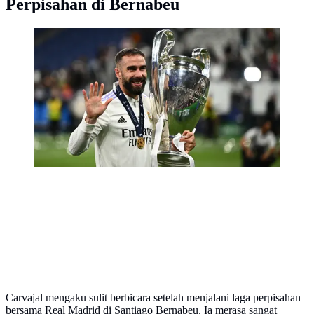
Perpisahan di Bernabeu
Bek kanan asal Spanyol berusia 32 tahun, Dani
Carvajal yang kini tengah menjalani musim ke-12
bersama Real Madrid tercatat telah mengoleksi 26 trofi
bareng Los Blancos, termausk 4 trofi La Liga dan 6
trofi Liga Champions. Hingga kini, produk asli
akademi Real Madrid yang sempat membela Bayer
Leverkusen selama semusim pada 2012/2013 total telah
bermain dalam 417 laga di semua kompetisi.
(AFP/Anne-Christine Poujoulat)
Carvajal mengaku sulit berbicara setelah menjalani laga perpisahan
bersama Real Madrid di Santiago Bernabeu. Ia merasa sangat