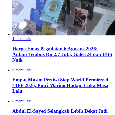
1 menit lalu
Harga Emas Pegadaian 6 Agustus 2026:
Antam Tembus Rp 2,7 Juta, Galeri24 dan UBS
Naik
6 menit lalu
Empat Musim Pertiwi Siap World Premiere di
TIFF 2026, Putri Marino Hadapi Luka Masa
Lalu
8 menit lalu
Abdul El-Sayed Selangkah Lebih Dekat Jadi