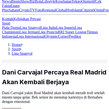
News
Bisnis
ShowBiz
Bola
Lifestyle
Kesehatan
Tekno
Otomotif
Cek
Fakta
Enam
Plus
Saham
Crypto
TV
Foto
Regional
Global
Hot
Islami
Citizen6
Opini
Fee
Kontak
Kebijakan Privasi
Sport
Piala Dunia
Liga Spanyol
Liga Italia
Liga Inggris
Liga
Champions
Liga Jerman
Liga Prancis
BRI Super League
Timnas
Indonesia
Liga Internasional
Olympic
Corner
Prediksi
Home
Sport
Liga Spanyol
Dani Carvajal Percaya Real Madrid
Akan Kembali Berjaya
Dani Carvajal yakin Real Madrid akan kembali meraih trofi setelah
musim tanpa gelar. Bek senior itu menutup kariernya di Bernabeu
dengan emosional.