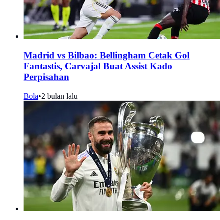
Madrid vs Bilbao: Bellingham Cetak Gol
Fantastis, Carvajal Buat Assist Kado
Perpisahan
Bola
•
2 bulan lalu