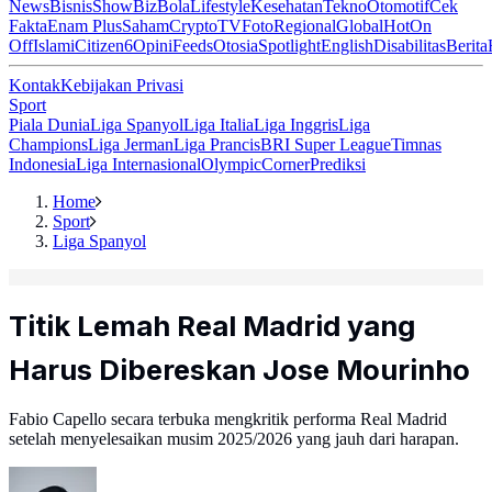
News
Bisnis
ShowBiz
Bola
Lifestyle
Kesehatan
Tekno
Otomotif
Cek
Fakta
Enam Plus
Saham
Crypto
TV
Foto
Regional
Global
Hot
On
Off
Islami
Citizen6
Opini
Feeds
Otosia
Spotlight
English
Disabilitas
Berita
Kontak
Kebijakan Privasi
Sport
Piala Dunia
Liga Spanyol
Liga Italia
Liga Inggris
Liga
Champions
Liga Jerman
Liga Prancis
BRI Super League
Timnas
Indonesia
Liga Internasional
Olympic
Corner
Prediksi
Home
Sport
Liga Spanyol
Titik Lemah Real Madrid yang
Harus Dibereskan Jose Mourinho
Fabio Capello secara terbuka mengkritik performa Real Madrid
setelah menyelesaikan musim 2025/2026 yang jauh dari harapan.