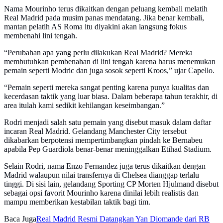
Nama Mourinho terus dikaitkan dengan peluang kembali melatih
Real Madrid pada musim panas mendatang. Jika benar kembali,
mantan pelatih AS Roma itu diyakini akan langsung fokus
membenahi lini tengah.
“Perubahan apa yang perlu dilakukan Real Madrid? Mereka
membutuhkan pembenahan di lini tengah karena harus menemukan
pemain seperti Modric dan juga sosok seperti Kroos,” ujar Capello.
“Pemain seperti mereka sangat penting karena punya kualitas dan
kecerdasan taktik yang luar biasa. Dalam beberapa tahun terakhir, di
area itulah kami sedikit kehilangan keseimbangan.”
Rodri menjadi salah satu pemain yang disebut masuk dalam daftar
incaran Real Madrid. Gelandang Manchester City tersebut
dikabarkan berpotensi mempertimbangkan pindah ke Bernabeu
apabila Pep Guardiola benar-benar meninggalkan Etihad Stadium.
Selain Rodri, nama Enzo Fernandez juga terus dikaitkan dengan
Madrid walaupun nilai transfernya di Chelsea dianggap terlalu
tinggi. Di sisi lain, gelandang Sporting CP Morten Hjulmand disebut
sebagai opsi favorit Mourinho karena dinilai lebih realistis dan
mampu memberikan kestabilan taktik bagi tim.
Baca Juga
Real Madrid Resmi Datangkan Yan Diomande dari RB