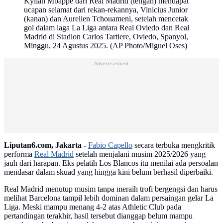
Kylian Mbappe dari Real Madrid (tengah) mendapat
ucapan selamat dari rekan-rekannya, Vinicius Junior
(kanan) dan Aurelien Tchouameni, setelah mencetak
gol dalam laga La Liga antara Real Oviedo dan Real
Madrid di Stadion Carlos Tartiere, Oviedo, Spanyol,
Minggu, 24 Agustus 2025. (AP Photo/Miguel Oses)
Advertisement
Liputan6.com, Jakarta -
Fabio Capello
secara terbuka mengkritik
performa
Real Madrid
setelah menjalani musim 2025/2026 yang
jauh dari harapan. Eks pelatih Los Blancos itu menilai ada persoalan
mendasar dalam skuad yang hingga kini belum berhasil diperbaiki.
Real Madrid menutup musim tanpa meraih trofi bergengsi dan harus
melihat Barcelona tampil lebih dominan dalam persaingan gelar La
Liga. Meski mampu menang 4-2 atas Athletic Club pada
pertandingan terakhir, hasil tersebut dianggap belum mampu