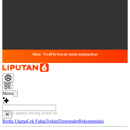
Iklan - Scroll ke bawah untuk melanjutkan
Menu
Tanya apapun tent
Berita Utama
Cek Fakta
Terkini
Terpopuler
Rekomendasi