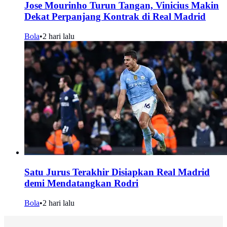
Jose Mourinho Turun Tangan, Vinicius Makin
Dekat Perpanjang Kontrak di Real Madrid
Bola
•
2 hari lalu
Satu Jurus Terakhir Disiapkan Real Madrid
demi Mendatangkan Rodri
Bola
•
2 hari lalu