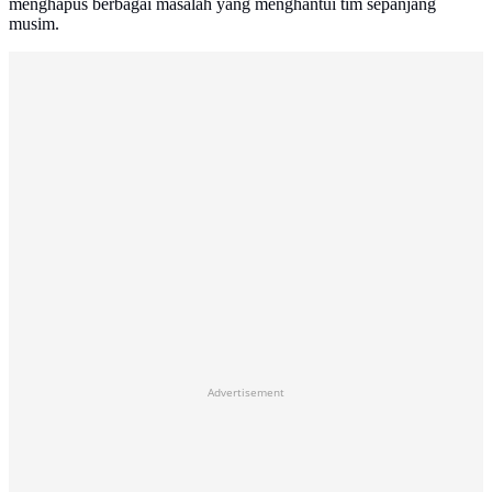
menghapus berbagai masalah yang menghantui tim sepanjang
musim.
Advertisement