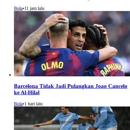
Bola
•
11 jam lalu
Barcelona Tidak Jadi Pulangkan Joao Cancelo
ke Al-Hilal
Bola
•
1 hari lalu