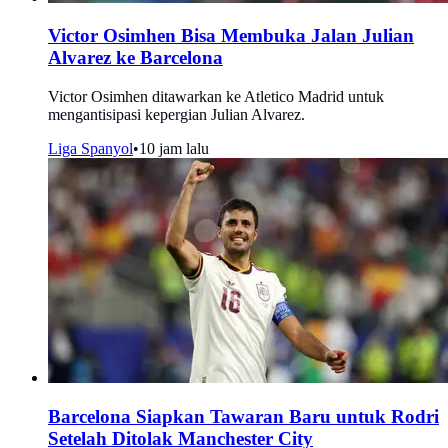
Victor Osimhen Bisa Membuka Jalan Julian
Alvarez ke Barcelona
Victor Osimhen ditawarkan ke Atletico Madrid untuk
mengantisipasi kepergian Julian Alvarez.
Liga Spanyol
•
10 jam lalu
Barcelona Siapkan Tawaran Baru untuk Rodri
Setelah Ditolak Manchester City