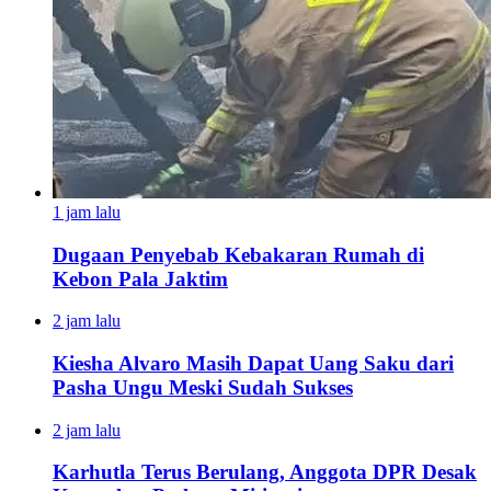
1 jam lalu
Dugaan Penyebab Kebakaran Rumah di
Kebon Pala Jaktim
2 jam lalu
Kiesha Alvaro Masih Dapat Uang Saku dari
Pasha Ungu Meski Sudah Sukses
2 jam lalu
Karhutla Terus Berulang, Anggota DPR Desak