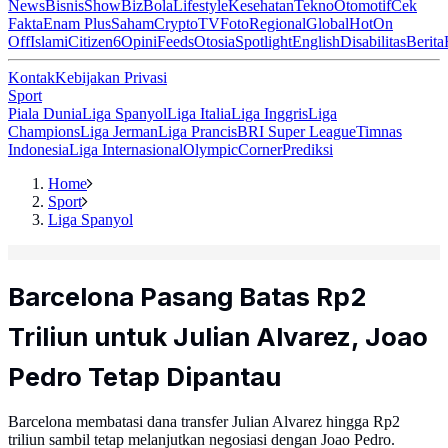
News
Bisnis
ShowBiz
Bola
Lifestyle
Kesehatan
Tekno
Otomotif
Cek
Fakta
Enam Plus
Saham
Crypto
TV
Foto
Regional
Global
Hot
On
Off
Islami
Citizen6
Opini
Feeds
Otosia
Spotlight
English
Disabilitas
Berita
Kontak
Kebijakan Privasi
Sport
Piala Dunia
Liga Spanyol
Liga Italia
Liga Inggris
Liga
Champions
Liga Jerman
Liga Prancis
BRI Super League
Timnas
Indonesia
Liga Internasional
Olympic
Corner
Prediksi
Home
Sport
Liga Spanyol
Barcelona Pasang Batas Rp2
Triliun untuk Julian Alvarez, Joao
Pedro Tetap Dipantau
Barcelona membatasi dana transfer Julian Alvarez hingga Rp2
triliun sambil tetap melanjutkan negosiasi dengan Joao Pedro.