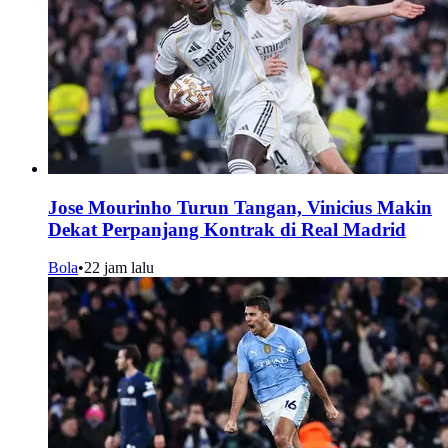
Jose Mourinho Turun Tangan, Vinicius Makin
Dekat Perpanjang Kontrak di Real Madrid
Bola
•
22 jam lalu