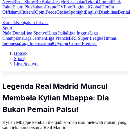
News
Bisnis
ShowBiz
Bola
Lifestyle
Kesehatan
Tekno
Otomotif
Cek
Fakta
Enam Plus
Saham
Crypto
TV
Foto
Regional
Global
Hot
On
Off
Islami
Citizen6
Opini
Feeds
Otosia
Spotlight
English
Disabilitas
Berita
Kontak
Kebijakan Privasi
Sport
Piala Dunia
Liga Spanyol
Liga Italia
Liga Inggris
Liga
Champions
Liga Jerman
Liga Prancis
BRI Super League
Timnas
Indonesia
Liga Internasional
Olympic
Corner
Prediksi
Home
Sport
Liga Spanyol
Legenda Real Madrid Muncul
Membela Kylian Mbappe: Dia
Bukan Pemain Palsu!
Kylian Mbappe kembali menjadi sorotan usai melewati musim yang
sarat tekanan bersama Real Madrid.