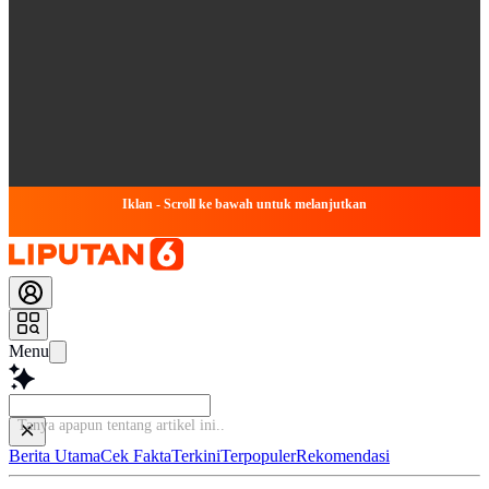
Iklan - Scroll ke bawah untuk melanjutkan
Menu
Baca le
Berita Utama
Cek Fakta
Terkini
Terpopuler
Rekomendasi