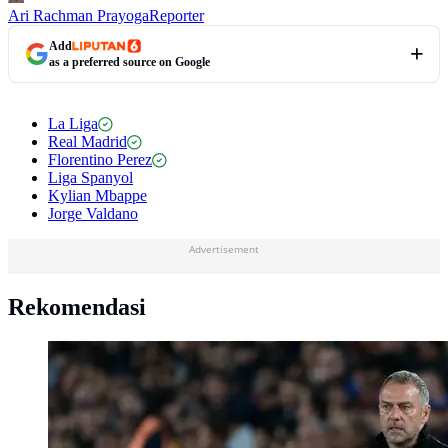
Ari Rachman Prayoga
Reporter
Add
as a preferred source on Google
La Liga
Real Madrid
Florentino Perez
Liga Spanyol
Kylian Mbappe
Jorge Valdano
Advertisement
Rekomendasi