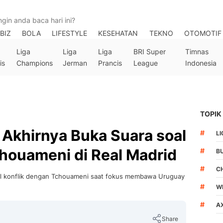
BIZ
BOLA
LIFESTYLE
KESEHATAN
TEKNO
OTOMOTIF
Liga
Liga
Liga
BRI Super
Timnas
is
Champions
Jerman
Prancis
League
Indonesia
TOPIK
 Akhirnya Buka Suara soal
#
LI
houameni di Real Madrid
#
B
#
C
oal konflik dengan Tchouameni saat fokus membawa Uruguay
#
W
#
AX
Share