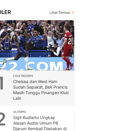
Inspiratif, Unik, Dan M
Hot
ULER
Lihat Semua
Hot Liputan6.com Menya
Dan Terbaru
Islami
Berita & Kajian Islami
Hikmah - Liputan6
Citizen6
Berita Citizen6 - Medi
Liputan6.com
Opini
1
LIGA INGGRIS
Opini Liputan6: Analis
Chelsea dan West Ham
Pandang Dan Perspekti
Sudah Sepakat, Bek Prancis
Feeds
Masih Tunggu Pinangan Klub
Feeds Liputan6: Kumpul
Lain
Terbaru Harian
Otosia
2
OLYMPIC
Otosia
Sigit Budiarto Ungkap
Alasan Audisi Umum PB
Spotlight
Djarum Kembali Diadakan di
Berita Terkini, Kabar Te