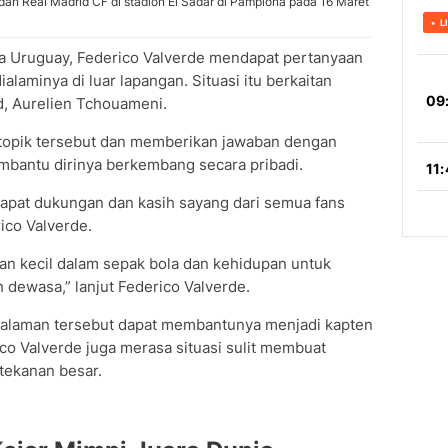
an Real Madrid CF di stadion El Sadar di Pamplona pada 16 Maret
 Uruguay, Federico Valverde mendapat pertanyaan
laminya di luar lapangan. Situasi itu berkaitan
d, Aurelien Tchouameni.
 topik tersebut dan memberikan jawaban dengan
mbantu dirinya berkembang secara pribadi.
apat dukungan dan kasih sayang dari semua fans
rico Valverde.
an kecil dalam sepak bola dan kehidupan untuk
 dewasa,” lanjut Federico Valverde.
ngalaman tersebut dapat membantunya menjadi kapten
ico Valverde juga merasa situasi sulit membuat
tekanan besar.