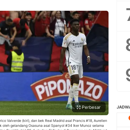
Perbesar
co Valverde (kiri), dan bek Real Madrid asal Prancis #18, Aurelien
ak oleh gelandang Osasuna asal Spanyol #34 Iker Munoz selama