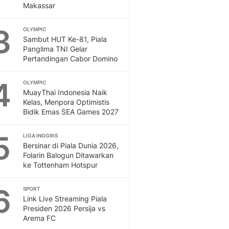
Makassar
Dan Dunia - Liputan6.
English
3
OLYMPIC
Exploring Knowledge, T
Sambut HUT Ke-81, Piala
En.Liputan6.com
Panglima TNI Gelar
Disabilitas
Pertandingan Cabor Domino
Disabilitas Berita Terkini
4
Harian, Berita Terbaru,
OLYMPIC
MuayThai Indonesia Naik
Berita
Kelas, Menpora Optimistis
Berita Hari Ini Politik,
Bidik Emas SEA Games 2027
Health
Kabar Berita Terbaru D
5
LIGA INGGRIS
Diet, Herbal Terbaik
Bersinar di Piala Dunia 2026,
Sport
Folarin Balogun Ditawarkan
Berita Bola Terkini, Ja
ke Tottenham Hotspur
Klasemen, Hasil Liga
6
SPORT
Link Live Streaming Piala
Presiden 2026 Persija vs
Arema FC