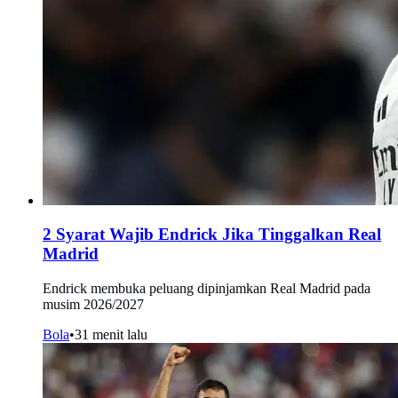
2 Syarat Wajib Endrick Jika Tinggalkan Real
Madrid
Endrick membuka peluang dipinjamkan Real Madrid pada
musim 2026/2027
Bola
•
31 menit lalu