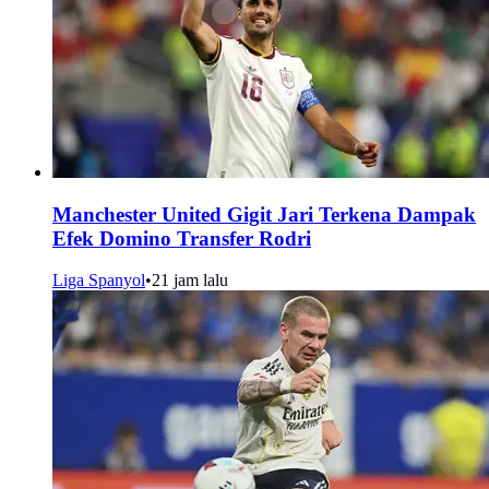
Manchester United Gigit Jari Terkena Dampak
Efek Domino Transfer Rodri
Liga Spanyol
•
21 jam lalu