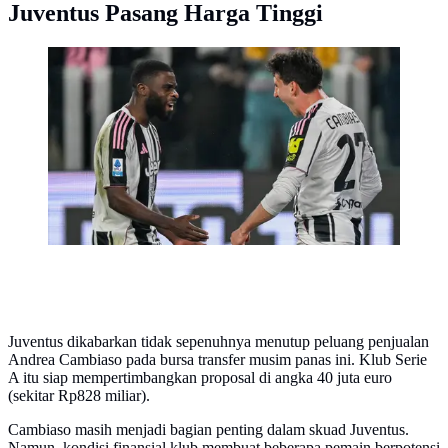
Juventus Pasang Harga Tinggi
Pemain Juventus Andrea Cambiaso (kanan) merayakan
gol yang dicetaknya pada laga Serie A/Liga Italia antara
Juventus vs Pisa di Turin, Italia, Sabtu, 7 Maret 2026.
(Tano Pecoraro/LaPresse via AP)
Juventus dikabarkan tidak sepenuhnya menutup peluang penjualan
Andrea Cambiaso pada bursa transfer musim panas ini. Klub Serie
A itu siap mempertimbangkan proposal di angka 40 juta euro
(sekitar Rp828 miliar).
Cambiaso masih menjadi bagian penting dalam skuad Juventus.
Namun, kondisi finansial klub membuat beberapa pemain berpotensi