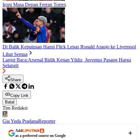
Ironi Masa Depan Ferran Torres
Di Balik Keputusan Hansi Flick Lepas Ronald Araujo ke Liverpool
Lihat Semua
Lanjut Baca:
Arsenal Bidik Kenan Yildiz, Juventus Pasang Harga
Selangit
Share
Copy Link
Batal
Tim Redaksi
Gia Yuda Pradana
Reporter
Add
as a preferred source on Google