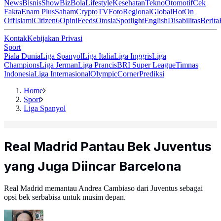
News
Bisnis
ShowBiz
Bola
Lifestyle
Kesehatan
Tekno
Otomotif
Cek
Fakta
Enam Plus
Saham
Crypto
TV
Foto
Regional
Global
Hot
On
Off
Islami
Citizen6
Opini
Feeds
Otosia
Spotlight
English
Disabilitas
Berita
Kontak
Kebijakan Privasi
Sport
Piala Dunia
Liga Spanyol
Liga Italia
Liga Inggris
Liga
Champions
Liga Jerman
Liga Prancis
BRI Super League
Timnas
Indonesia
Liga Internasional
Olympic
Corner
Prediksi
Home
Sport
Liga Spanyol
Real Madrid Pantau Bek Juventus
yang Juga Diincar Barcelona
Real Madrid memantau Andrea Cambiaso dari Juventus sebagai
opsi bek serbabisa untuk musim depan.