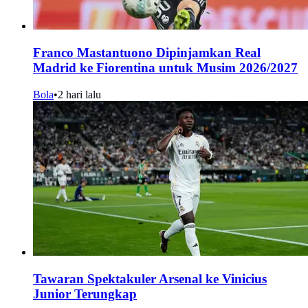
Franco Mastantuono Dipinjamkan Real
Madrid ke Fiorentina untuk Musim 2026/2027
Bola
•
2 hari lalu
Tawaran Spektakuler Arsenal ke Vinicius
Junior Terungkap