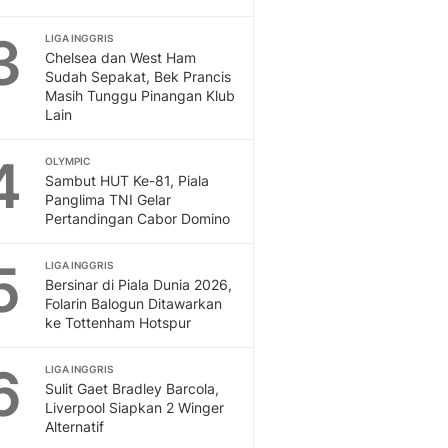
Otosia
3
LIGA INGGRIS
Spotlight
Chelsea dan West Ham
Berita Terkini, Kabar Te
Sudah Sepakat, Bek Prancis
Dan Dunia - Liputan6.
Masih Tunggu Pinangan Klub
English
Lain
Exploring Knowledge, T
4
En.Liputan6.com
OLYMPIC
Sambut HUT Ke-81, Piala
Disabilitas
Panglima TNI Gelar
Disabilitas Berita Terkini
Pertandingan Cabor Domino
Harian, Berita Terbaru,
Berita
5
LIGA INGGRIS
Berita Hari Ini Politik,
Bersinar di Piala Dunia 2026,
Health
Folarin Balogun Ditawarkan
Kabar Berita Terbaru D
ke Tottenham Hotspur
Diet, Herbal Terbaik
6
Sport
LIGA INGGRIS
Sulit Gaet Bradley Barcola,
Berita Bola Terkini, Ja
Liverpool Siapkan 2 Winger
Klasemen, Hasil Liga
Alternatif