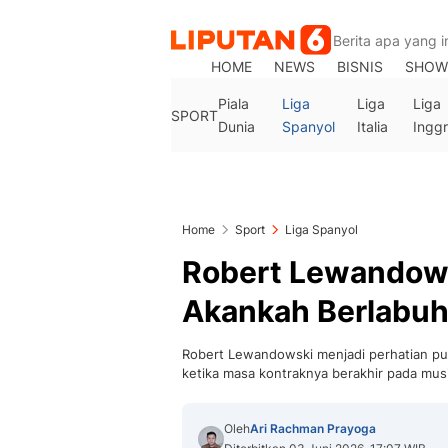
HOME
NEWS
BISNIS
SHOW
Piala
Liga
Liga
Liga
SPORT
Dunia
Spanyol
Italia
Inggr
Home
Sport
Liga Spanyol
Robert Lewandowsk
Akankah Berlabuh 
Robert Lewandowski menjadi perhatian pu
ketika masa kontraknya berakhir pada musi
Oleh
Ari Rachman Prayoga