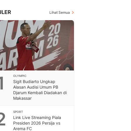
Inspiratif, Unik, Dan M
Hot
ULER
Lihat Semua
Hot Liputan6.com Menya
Dan Terbaru
On Off
On Off Liputan6: Sinop
& Berita Bisnis Digital
Islami
Berita & Kajian Islami
Hikmah - Liputan6
Citizen6
1
OLYMPIC
Berita Citizen6 - Medi
Sigit Budiarto Ungkap
Liputan6.com
Alasan Audisi Umum PB
Opini
Djarum Kembali Diadakan di
Opini Liputan6: Analis
Makassar
Pandang Dan Perspekti
Feeds
2
SPORT
Feeds Liputan6: Kumpul
Link Live Streaming Piala
Presiden 2026 Persija vs
Terbaru Harian
Arema FC
Otosia