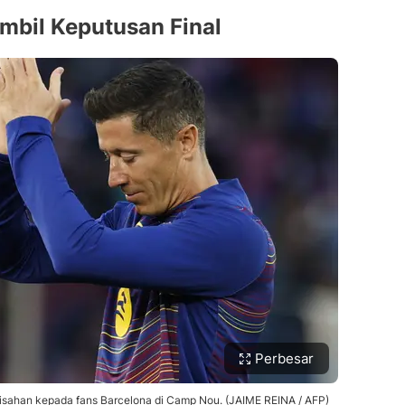
bil Keputusan Final
Perbesar
ahan kepada fans Barcelona di Camp Nou. (JAIME REINA / AFP)