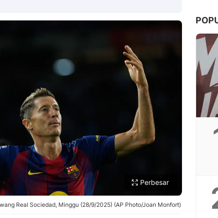
POP
Copy Link
Perbesar
wang Real Sociedad, Minggu (28/9/2025) (AP Photo/Joan Monfort)