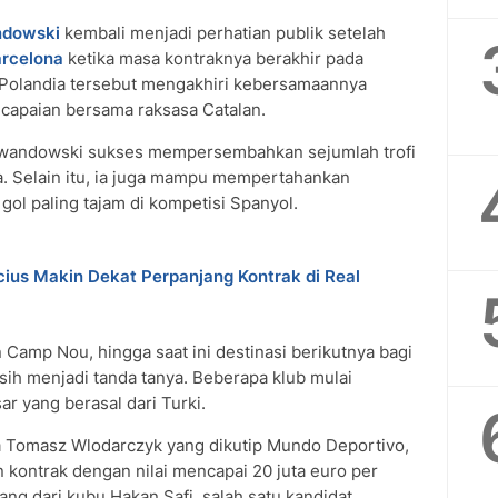
ndowski
kembali menjadi perhatian publik setelah
rcelona
ketika masa kontraknya berakhir pada
l Polandia tersebut mengakhiri kebersamaannya
apaian bersama raksasa Catalan.
Lewandowski sukses mempersembahkan sejumlah trofi
ga. Selain itu, ia juga mampu mempertahankan
gol paling tajam di kompetisi Spanyol.
cius Makin Dekat Perpanjang Kontrak di Real
Camp Nou, hingga saat ini destinasi berikutnya bagi
ih menjadi tanda tanya. Beberapa klub mulai
r yang berasal dari Turki.
ia Tomasz Wlodarczyk yang dikutip Mundo Deportivo,
kontrak dengan nilai mencapai 20 juta euro per
ang dari kubu Hakan Safi, salah satu kandidat