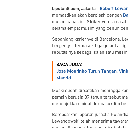
Robert Lewa
Liputan6.com, Jakarta -
memastikan akan berpisah dengan
Ba
musim panas ini. Striker veteran asa
selama empat musim yang penuh penc
Sepanjang kariernya di Barcelona, 
bergengsi, termasuk tiga gelar La Li
reputasinya sebagai salah satu mesin 
BACA JUGA:
Jose Mourinho Turun Tangan, Vini
Madrid
Meski sudah dipastikan meninggalkan 
pemain berusia 37 tahun tersebut mas
menunjukkan minat, termasuk tim besa
Berdasarkan laporan jurnalis Poland
Lewandowski telah menerima tawaran 
musim. Proposal tersebut disebut dat