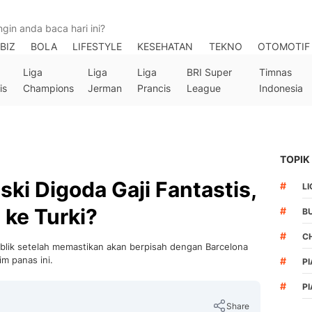
BIZ
BOLA
LIFESTYLE
KESEHATAN
TEKNO
OTOMOTIF
Liga
Liga
Liga
BRI Super
Timnas
is
Champions
Jerman
Prancis
League
Indonesia
TOPIK
i Digoda Gaji Fantastis,
#
LI
ke Turki?
#
B
#
C
blik setelah memastikan akan berpisah dengan Barcelona
m panas ini.
#
PI
#
PI
Share