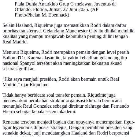
Piala Dunia Antarklub Grup G melawan Juventus di
Orlando, Florida, Jumat, 27 Juni 2025. (AP
Photo/Phelan M. Ebenhack)
Selain Haaland, Riquelme juga memasukkan Rodri dalam daftar
prioritas transfernya. Gelandang Manchester City itu dinilai memiliki
kualitas yang mampu menjawab kebutuhan penting di lini tengah
Real Madrid.
Menurut Riquelme, Rodri merupakan pemain dengan level peraih
Ballon d'Or. Karena alasan itu, ia yakin kehadiran gelandang tim
nasional Spanyol tersebut akan meningkatkan kekuatan skuad
secara signifikan.
"Jika saya menjadi presiden, Rodri akan bermain untuk Real
Madrid," ujar Riquelme.
Tidak hanya berbicara soal transfer pemain, Riquelme juga
menawarkan perubahan struktur organisasi klub. Ia berencana
menunjuk Raul Gonzalez sebagai direktur olahraga dan Fernando
Hierro sebagai kepala sistem akademi.
Rencana tersebut menjadi bagian dari upayanya menempatkan figur-
figur legendaris di posisi strategis. Dengan pemilihan presiden yang
semakin dekat, janji mendatangkan Haaland dan Rodri berpotensi