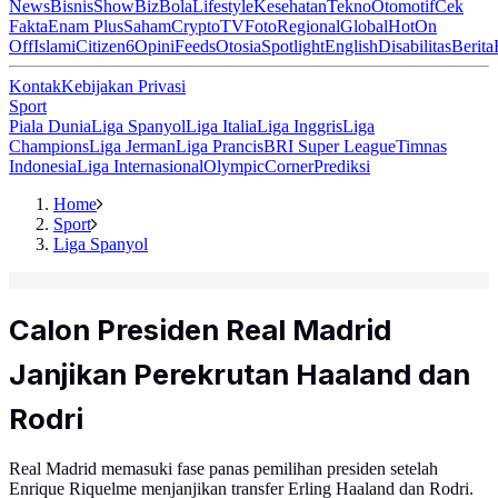
News
Bisnis
ShowBiz
Bola
Lifestyle
Kesehatan
Tekno
Otomotif
Cek
Fakta
Enam Plus
Saham
Crypto
TV
Foto
Regional
Global
Hot
On
Off
Islami
Citizen6
Opini
Feeds
Otosia
Spotlight
English
Disabilitas
Berita
Kontak
Kebijakan Privasi
Sport
Piala Dunia
Liga Spanyol
Liga Italia
Liga Inggris
Liga
Champions
Liga Jerman
Liga Prancis
BRI Super League
Timnas
Indonesia
Liga Internasional
Olympic
Corner
Prediksi
Home
Sport
Liga Spanyol
Calon Presiden Real Madrid
Janjikan Perekrutan Haaland dan
Rodri
Real Madrid memasuki fase panas pemilihan presiden setelah
Enrique Riquelme menjanjikan transfer Erling Haaland dan Rodri.