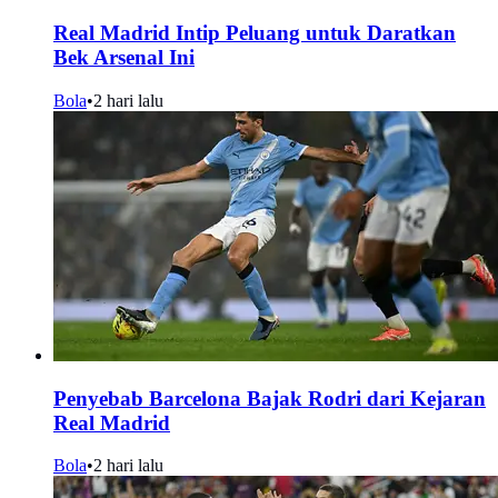
Real Madrid Intip Peluang untuk Daratkan
Bek Arsenal Ini
Bola
•
2 hari lalu
Penyebab Barcelona Bajak Rodri dari Kejaran
Real Madrid
Bola
•
2 hari lalu