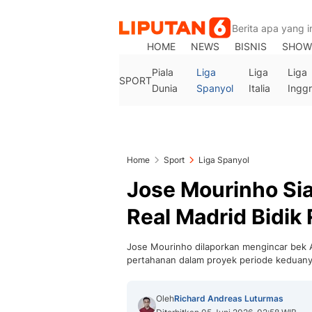
HOME
NEWS
BISNIS
SHOW
Piala
Liga
Liga
Liga
SPORT
Dunia
Spanyol
Italia
Inggr
Home
Sport
Liga Spanyol
Jose Mourinho Sia
Real Madrid Bidik 
Jose Mourinho dilaporkan mengincar bek A
pertahanan dalam proyek periode keduanya
Oleh
Richard Andreas Luturmas