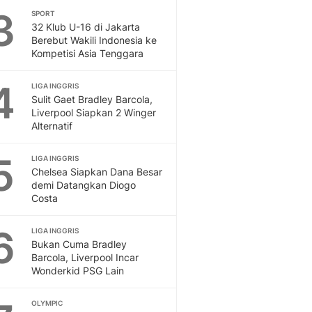
3
SPORT
Otosia
32 Klub U-16 di Jakarta
Spotlight
Berebut Wakili Indonesia ke
Berita Terkini, Kabar Te
Kompetisi Asia Tenggara
Dan Dunia - Liputan6.
English
4
LIGA INGGRIS
Exploring Knowledge, T
Sulit Gaet Bradley Barcola,
En.Liputan6.com
Liverpool Siapkan 2 Winger
Alternatif
Disabilitas
Disabilitas Berita Terkini
5
Harian, Berita Terbaru,
LIGA INGGRIS
Chelsea Siapkan Dana Besar
Berita
demi Datangkan Diogo
Berita Hari Ini Politik,
Costa
Health
Kabar Berita Terbaru D
6
LIGA INGGRIS
Diet, Herbal Terbaik
Bukan Cuma Bradley
Sport
Barcola, Liverpool Incar
Wonderkid PSG Lain
Berita Bola Terkini, Ja
Klasemen, Hasil Liga
OLYMPIC