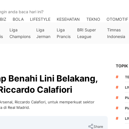
BIZ
BOLA
LIFESTYLE
KESEHATAN
TEKNO
OTOMOTIF
Liga
Liga
Liga
BRI Super
Timnas
is
Champions
Jerman
Prancis
League
Indonesia
TOPIK
p Benahi Lini Belakang,
#
T
Riccardo Calafiori
#
LI
#
PI
rsenal, Riccardo Calafiori, untuk memperkuat sektor
 di Real Madrid.
#
PI
#
L
Share