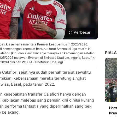
Perbesar
ncak klasemen sementara Premier League musim 2025/2026.
i kemenangan keempat berturut-turut Arsenal di liga musim ini.
PIALA
alafiori (kiri) dan Piero Hincapie merayakan kemenangan setelah
25/2026 melawan Everton di Emirates Stadium, Inggris, Sabtu 14
026) dini hari WIB. (AP Photo/Kin Cheung)
 Calafiori sejatinya sudah pernah terajut sewaktu
ikian, kebersamaan mereka terhitung singkat
Swiss, Basel, pada tahun 2022.
n kesepakatan transfer Calafiori hanya dengan
g. Kebijakan melepas sang pemain kini dinilai kurang
kan performa fantastis yang diperlihatkan sang bek
Hars
 belakang.
Pres