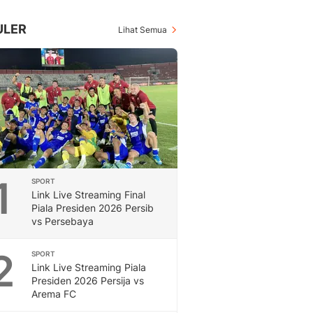
Inspiratif, Unik, Dan M
Hot
ULER
Lihat Semua
Hot Liputan6.com Menya
Dan Terbaru
On Off
On Off Liputan6: Sinop
& Berita Bisnis Digital
Islami
Berita & Kajian Islami
Hikmah - Liputan6
Citizen6
1
SPORT
Berita Citizen6 - Medi
Link Live Streaming Final
Liputan6.com
Piala Presiden 2026 Persib
Opini
vs Persebaya
Opini Liputan6: Analis
Pandang Dan Perspekti
2
SPORT
Feeds
Link Live Streaming Piala
Feeds Liputan6: Kumpul
Presiden 2026 Persija vs
Arema FC
Terbaru Harian
Otosia