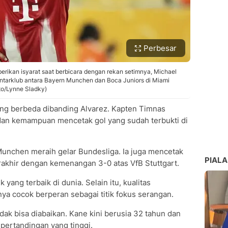
Perbesar
rikan isyarat saat berbicara dengan rekan setimnya, Michael
Antarklub antara Bayern Munchen dan Boca Juniors di Miami
to/Lynne Sladky)
yang berbeda dibanding Alvarez. Kapten Timnas
dan kemampuan mencetak gol yang sudah terbukti di
unchen meraih gelar Bundesliga. Ia juga mencetak
PIALA
erakhir dengan kemenangan 3-0 atas VfB Stuttgart.
yang terbaik di dunia. Selain itu, kualitas
 cocok berperan sebagai titik fokus serangan.
 tidak bisa diabaikan. Kane kini berusia 32 tahun dan
pertandingan yang tinggi.