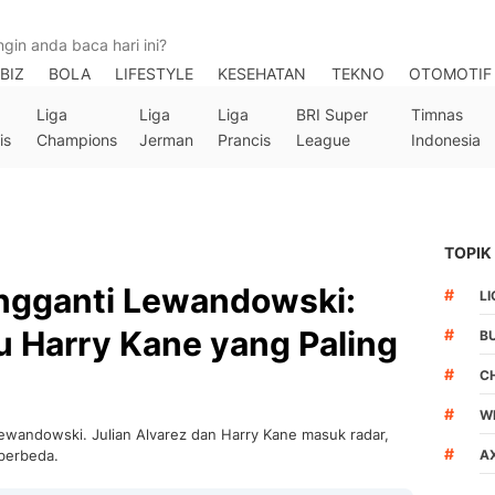
BIZ
BOLA
LIFESTYLE
KESEHATAN
TEKNO
OTOMOTIF
Liga
Liga
Liga
BRI Super
Timnas
is
Champions
Jerman
Prancis
League
Indonesia
TOPIK
engganti Lewandowski:
#
LI
au Harry Kane yang Paling
#
B
#
C
#
W
ewandowski. Julian Alvarez dan Harry Kane masuk radar,
#
berbeda.
AX