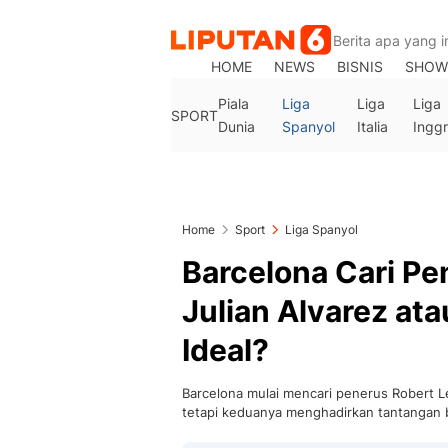
HOME
NEWS
BISNIS
SHOW
Piala
Liga
Liga
Liga
SPORT
Dunia
Spanyol
Italia
Inggr
Home
Sport
Liga Spanyol
Barcelona Cari P
Julian Alvarez at
Ideal?
Barcelona mulai mencari penerus Robert L
tetapi keduanya menghadirkan tantangan 