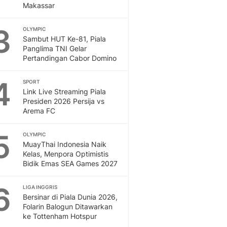
Makassar
Dan Dunia - Liputan6.
English
3
OLYMPIC
Exploring Knowledge, T
Sambut HUT Ke-81, Piala
En.Liputan6.com
Panglima TNI Gelar
Disabilitas
Pertandingan Cabor Domino
Disabilitas Berita Terkini
4
Harian, Berita Terbaru,
SPORT
Link Live Streaming Piala
Berita
Presiden 2026 Persija vs
Berita Hari Ini Politik,
Arema FC
Health
Kabar Berita Terbaru D
5
OLYMPIC
Diet, Herbal Terbaik
MuayThai Indonesia Naik
Sport
Kelas, Menpora Optimistis
Berita Bola Terkini, Ja
Bidik Emas SEA Games 2027
Klasemen, Hasil Liga
6
LIGA INGGRIS
Bersinar di Piala Dunia 2026,
Folarin Balogun Ditawarkan
ke Tottenham Hotspur