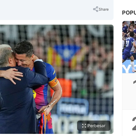
Share
POP
Copy Link
Perbesar