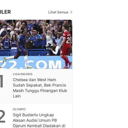
Inspiratif, Unik, Dan M
Hot
ULER
Lihat Semua
Hot Liputan6.com Menya
Dan Terbaru
Islami
Berita & Kajian Islami
Hikmah - Liputan6
Citizen6
Berita Citizen6 - Medi
Liputan6.com
Opini
1
LIGA INGGRIS
Opini Liputan6: Analis
Chelsea dan West Ham
Pandang Dan Perspekti
Sudah Sepakat, Bek Prancis
Feeds
Masih Tunggu Pinangan Klub
Feeds Liputan6: Kumpul
Lain
Terbaru Harian
Otosia
2
OLYMPIC
Otosia
Sigit Budiarto Ungkap
Alasan Audisi Umum PB
Spotlight
Djarum Kembali Diadakan di
Berita Terkini, Kabar Te