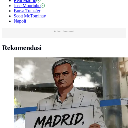
Real Madrid
Jose Mourinho
Bursa Transfer
Scott McTominay
Napoli
Advertisement
Rekomendasi