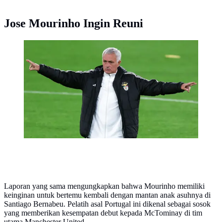
Jose Mourinho Ingin Reuni
Kunjungan Mourinho ke Stamford Bridge akan
membawa perasaan mendalam. Namun, The Special
One tidak hadir di London untuk mengadakan reuni. Ia
bertekad melanjutkan awal yang baik bersama Benfica.
Laporan yang sama mengungkapkan bahwa Mourinho memiliki
keinginan untuk bertemu kembali dengan mantan anak asuhnya di
Santiago Bernabeu. Pelatih asal Portugal ini dikenal sebagai sosok
yang memberikan kesempatan debut kepada McTominay di tim
utama Manchester United.