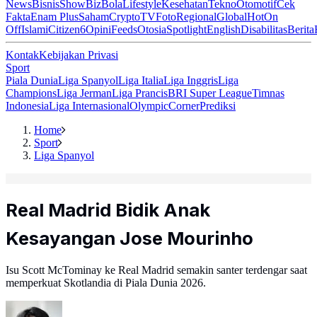
News
Bisnis
ShowBiz
Bola
Lifestyle
Kesehatan
Tekno
Otomotif
Cek
Fakta
Enam Plus
Saham
Crypto
TV
Foto
Regional
Global
Hot
On
Off
Islami
Citizen6
Opini
Feeds
Otosia
Spotlight
English
Disabilitas
Berita
Kontak
Kebijakan Privasi
Sport
Piala Dunia
Liga Spanyol
Liga Italia
Liga Inggris
Liga
Champions
Liga Jerman
Liga Prancis
BRI Super League
Timnas
Indonesia
Liga Internasional
Olympic
Corner
Prediksi
Home
Sport
Liga Spanyol
Real Madrid Bidik Anak
Kesayangan Jose Mourinho
Isu Scott McTominay ke Real Madrid semakin santer terdengar saat
memperkuat Skotlandia di Piala Dunia 2026.