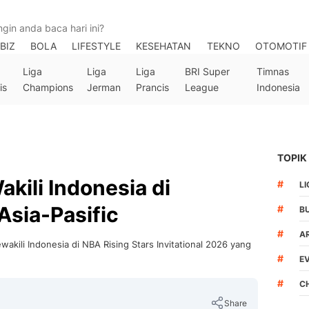
BIZ
BOLA
LIFESTYLE
KESEHATAN
TEKNO
OTOMOTIF
Liga
Liga
Liga
BRI Super
Timnas
is
Champions
Jerman
Prancis
League
Indonesia
TOPIK
kili Indonesia di
#
LI
Asia-Pasific
#
B
#
A
wakili Indonesia di NBA Rising Stars Invitational 2026 yang
#
E
#
C
Share