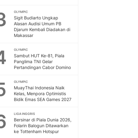
Dan Dunia - Liputan6.
3
OLYMPIC
English
Sigit Budiarto Ungkap
Exploring Knowledge, T
Alasan Audisi Umum PB
En.Liputan6.com
Djarum Kembali Diadakan di
Disabilitas
Makassar
Disabilitas Berita Terkini
4
Harian, Berita Terbaru,
OLYMPIC
Sambut HUT Ke-81, Piala
Berita
Panglima TNI Gelar
Berita Hari Ini Politik,
Pertandingan Cabor Domino
Health
Kabar Berita Terbaru D
5
OLYMPIC
Diet, Herbal Terbaik
MuayThai Indonesia Naik
Sport
Kelas, Menpora Optimistis
Berita Bola Terkini, Ja
Bidik Emas SEA Games 2027
Klasemen, Hasil Liga
6
LIGA INGGRIS
Bersinar di Piala Dunia 2026,
Folarin Balogun Ditawarkan
ke Tottenham Hotspur