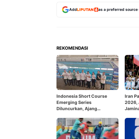
Add
as a preferred source
REKOMENDASI
Indonesia Short Course
Iran Pa
Emerging Series
2026, 
Diluncurkan, Ajang
Jamina
Regenerasi dan Sustainabilty
Ruma
Initiative