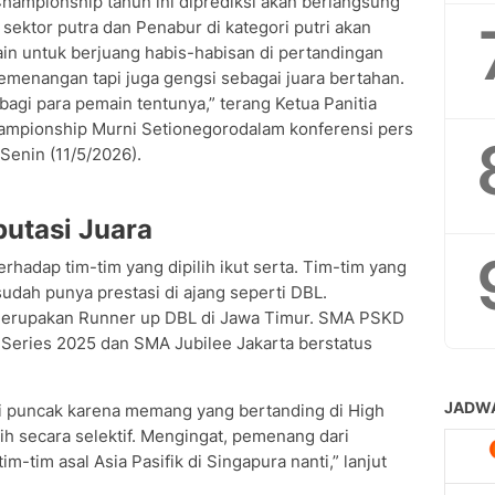
hampionship tahun ini diprediksi akan berlangsung
 sektor putra dan Penabur di kategori putri akan
ain untuk berjuang habis-habisan di pertandingan
emenangan tapi juga gengsi sebagai juara bertahan.
 bagi para pemain tentunya,” terang Ketua Panitia
hampionship Murni Setionegorodalam konferensi pers
Senin (11/5/2026).
utasi Juara
rhadap tim-tim yang dipilih ikut serta. Tim-tim yang
dah punya prestasi di ajang seperti DBL.
erupakan Runner up DBL di Jawa Timur. SMA PSKD
 Series 2025 dan SMA Jubilee Jakarta berstatus
i puncak karena memang yang bertanding di High
ih secara selektif. Mengingat, pemenang dari
m-tim asal Asia Pasifik di Singapura nanti,” lanjut