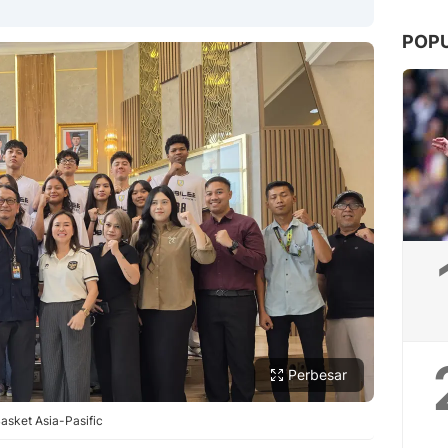
POP
Copy Link
Perbesar
Basket Asia-Pasific