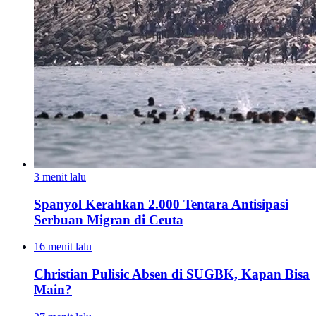
3 menit lalu
Spanyol Kerahkan 2.000 Tentara Antisipasi
Serbuan Migran di Ceuta
16 menit lalu
Christian Pulisic Absen di SUGBK, Kapan Bisa
Main?