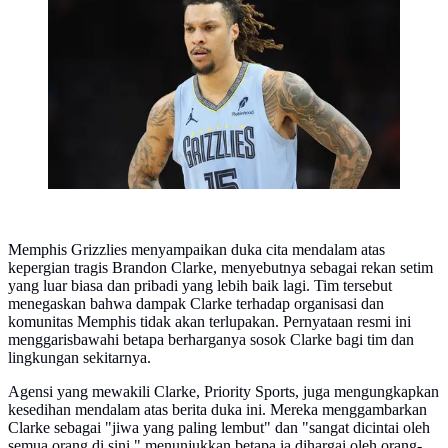
Pemain NBA Brandon Clarke Meninggal Dunia di
Usia 29 Tahun (AFP)
Memphis Grizzlies menyampaikan duka cita mendalam atas
kepergian tragis Brandon Clarke, menyebutnya sebagai rekan setim
yang luar biasa dan pribadi yang lebih baik lagi. Tim tersebut
menegaskan bahwa dampak Clarke terhadap organisasi dan
komunitas Memphis tidak akan terlupakan. Pernyataan resmi ini
menggarisbawahi betapa berharganya sosok Clarke bagi tim dan
lingkungan sekitarnya.
Agensi yang mewakili Clarke, Priority Sports, juga mengungkapkan
kesedihan mendalam atas berita duka ini. Mereka menggambarkan
Clarke sebagai "jiwa yang paling lembut" dan "sangat dicintai oleh
semua orang di sini," menunjukkan betapa ia dihargai oleh orang-