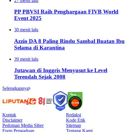
27 menit lalu
PP PBVSI Raih Penghargaan FIVB World
Event 2025
30 menit lalu
Azzio DA 8 Paling Rindu Sambal Buatan Ibu
Selama di Karantina
39 menit lalu
Jutawan di Inggris Menyusut ke Level
Terendah Sejak 2008
Selengkapnya
Kontak
Redaksi
Disclaimer
Kode Etik
Pedoman Media Siber
Sitemap
Form Pengaduan
Tentang Kami