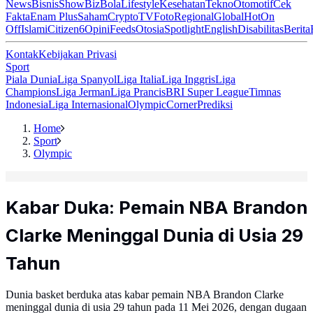
News
Bisnis
ShowBiz
Bola
Lifestyle
Kesehatan
Tekno
Otomotif
Cek
Fakta
Enam Plus
Saham
Crypto
TV
Foto
Regional
Global
Hot
On
Off
Islami
Citizen6
Opini
Feeds
Otosia
Spotlight
English
Disabilitas
Berita
Kontak
Kebijakan Privasi
Sport
Piala Dunia
Liga Spanyol
Liga Italia
Liga Inggris
Liga
Champions
Liga Jerman
Liga Prancis
BRI Super League
Timnas
Indonesia
Liga Internasional
Olympic
Corner
Prediksi
Home
Sport
Olympic
Kabar Duka: Pemain NBA Brandon
Clarke Meninggal Dunia di Usia 29
Tahun
Dunia basket berduka atas kabar pemain NBA Brandon Clarke
meninggal dunia di usia 29 tahun pada 11 Mei 2026, dengan dugaan