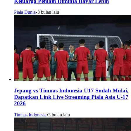
Keluarga Pemain Diminta Bayar Lebih
Piala Dunia
•
3 bulan lalu
Jepang vs Timnas Indonesia U17 Sudah Mulai,
Dapatkan Link Live Streaming Piala Asia U-17
2026
Timnas Indonesia
•
3 bulan lalu