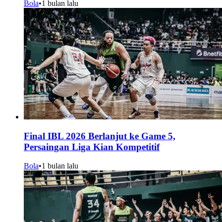
Bola
•
1 bulan lalu
Final IBL 2026 Berlanjut ke Game 5,
Persaingan Liga Kian Kompetitif
Bola
•
1 bulan lalu