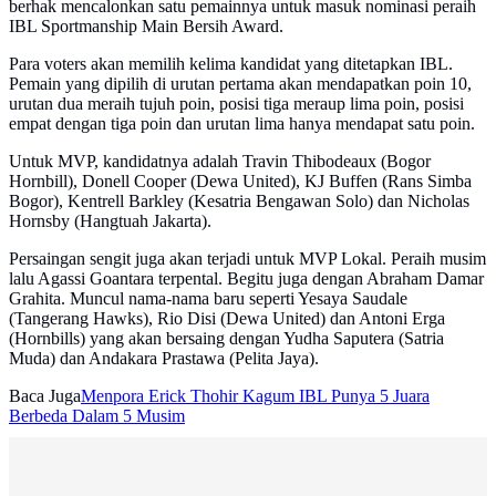
berhak mencalonkan satu pemainnya untuk masuk nominasi peraih
IBL Sportmanship Main Bersih Award.
Para voters akan memilih kelima kandidat yang ditetapkan IBL.
Pemain yang dipilih di urutan pertama akan mendapatkan poin 10,
urutan dua meraih tujuh poin, posisi tiga meraup lima poin, posisi
empat dengan tiga poin dan urutan lima hanya mendapat satu poin.
Untuk MVP, kandidatnya adalah Travin Thibodeaux (Bogor
Hornbill), Donell Cooper (Dewa United), KJ Buffen (Rans Simba
Bogor), Kentrell Barkley (Kesatria Bengawan Solo) dan Nicholas
Hornsby (Hangtuah Jakarta).
Persaingan sengit juga akan terjadi untuk MVP Lokal. Peraih musim
lalu Agassi Goantara terpental. Begitu juga dengan Abraham Damar
Grahita. Muncul nama-nama baru seperti Yesaya Saudale
(Tangerang Hawks), Rio Disi (Dewa United) dan Antoni Erga
(Hornbills) yang akan bersaing dengan Yudha Saputera (Satria
Muda) dan Andakara Prastawa (Pelita Jaya).
Baca Juga
Menpora Erick Thohir Kagum IBL Punya 5 Juara
Berbeda Dalam 5 Musim