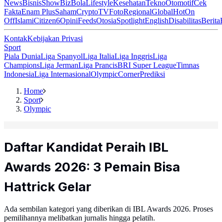
News
Bisnis
ShowBiz
Bola
Lifestyle
Kesehatan
Tekno
Otomotif
Cek
Fakta
Enam Plus
Saham
Crypto
TV
Foto
Regional
Global
Hot
On
Off
Islami
Citizen6
Opini
Feeds
Otosia
Spotlight
English
Disabilitas
Berita
Kontak
Kebijakan Privasi
Sport
Piala Dunia
Liga Spanyol
Liga Italia
Liga Inggris
Liga
Champions
Liga Jerman
Liga Prancis
BRI Super League
Timnas
Indonesia
Liga Internasional
Olympic
Corner
Prediksi
Home
Sport
Olympic
Daftar Kandidat Peraih IBL
Awards 2026: 3 Pemain Bisa
Hattrick Gelar
Ada sembilan kategori yang diberikan di IBL Awards 2026. Proses
pemilihannya melibatkan jurnalis hingga pelatih.