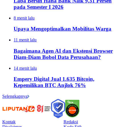
Laba Bersih Hana Bank Naik 9,31 Persen
pada Semester I 2026
8 menit lalu
Upaya Mengoptimalkan Mobilitas Warga
11 menit lalu
Bagaimana Agen AI dan Ekstensi Browser
Diam-Diam Bobol Data Perusahaan?
14 menit lalu
Empery Digital Jual 1.635 Bitcoin,
Kepemilikan BTC Anjlok 76%
Selengkapnya
Kontak
Redaksi
Disclaimer
Kode Etik