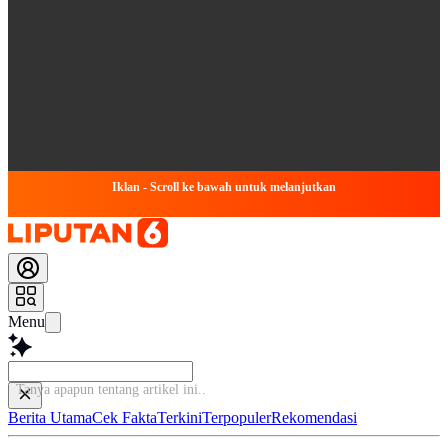
Iklan - Scroll ke bawah untuk melanjutkan
Menu
Tanya apapun ten
Berita Utama
Cek Fakta
Terkini
Terpopuler
Rekomendasi