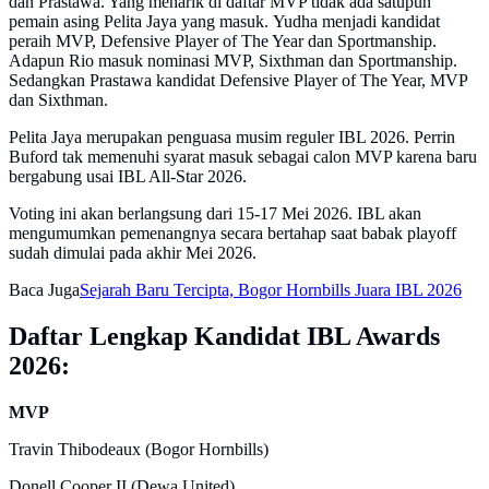
dan Prastawa. Yang menarik di daftar MVP tidak ada satupun
pemain asing Pelita Jaya yang masuk. Yudha menjadi kandidat
peraih MVP, Defensive Player of The Year dan Sportmanship.
Adapun Rio masuk nominasi MVP, Sixthman dan Sportmanship.
Sedangkan Prastawa kandidat Defensive Player of The Year, MVP
dan Sixthman.
Pelita Jaya merupakan penguasa musim reguler IBL 2026. Perrin
Buford tak memenuhi syarat masuk sebagai calon MVP karena baru
bergabung usai IBL All-Star 2026.
Voting ini akan berlangsung dari 15-17 Mei 2026. IBL akan
mengumumkan pemenangnya secara bertahap saat babak playoff
sudah dimulai pada akhir Mei 2026.
Baca Juga
Sejarah Baru Tercipta, Bogor Hornbills Juara IBL 2026
Daftar Lengkap Kandidat IBL Awards
2026:
MVP
Travin Thibodeaux (Bogor Hornbills)
Donell Cooper II (Dewa United)