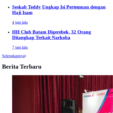
Seskab Teddy Ungkap Isi Pertemuan dengan
Haji Isam
4 jam lalu
HH Club Batam Digerebek, 32 Orang
Ditangkap Terkait Narkoba
7 jam lalu
Selengkapnya
Berita Terbaru