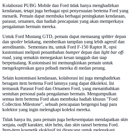
Kolaborasi PUBG Mobile dan Ford tidak hanya menghadirkan
kendaraan, tetapi juga berbagai opsi penyesuaian bertema Ford yang
menarik. Pemain dapat membuka berbagai peningkatan kendaraan,
parasut, ornamen, dan hadiah pencapaian yang akan memperkaya
pengalaman bermain mereka.
Untuk Ford Mustang GTD, pemain dapat memasang
splitter
depan
dan
spoiler
belakang, memberikan tampilan yang lebih agresif dan
aerodinamis. Sementara itu, untuk Ford F-150 Raptor R, opsi
kustomisasi meliputi penambahan
bumper
depan dan
light bar off-
road
, yang semakin menegaskan kesan tangguh dan siap
berpetualang. Kustomisasi ini memungkinkan pemain untuk
mengekspresikan gaya pribadi mereka di medan perang.
Selain kustomisasi kendaraan, kolaborasi ini juga menghadirkan
beragam item bertema Ford lainnya yang dapat dikoleksi. Ini
termasuk Parasut Ford dan Ornamen Ford, yang menambahkan
sentuhan personal pada pengalaman bermain. Mengumpulkan
semua item bertema Ford akan membuka hadiah khusus "Ford
Collection Milestone", sebuah pencapaian bergengsi bagi para
kolektor yang ingin melengkapi koleksi mereka.
Tidak hanya itu, para pemain juga berkesempatan mendapatkan
skin
senjata,
outfit
karakter,
skin
helm, dan
skin
ransel bertema Ford.
Item-item kosmetik eksklusif ini dirancang untuk melengkapi