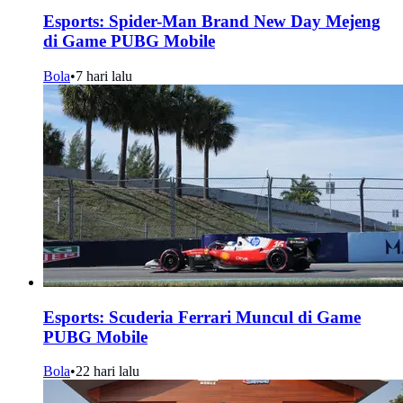
Esports: Spider-Man Brand New Day Mejeng
di Game PUBG Mobile
Bola
•
7 hari lalu
Esports: Scuderia Ferrari Muncul di Game
PUBG Mobile
Bola
•
22 hari lalu