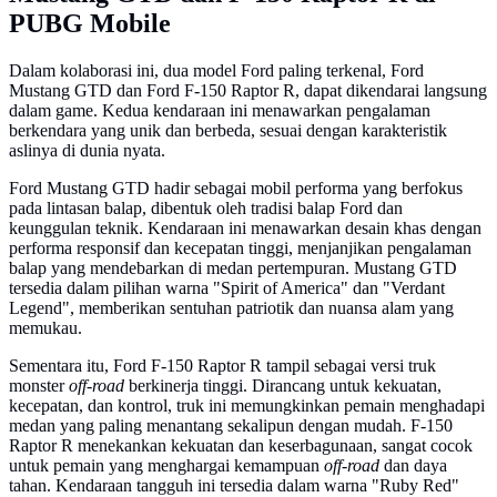
PUBG Mobile
Dalam kolaborasi ini, dua model Ford paling terkenal, Ford
Mustang GTD dan Ford F-150 Raptor R, dapat dikendarai langsung
dalam game. Kedua kendaraan ini menawarkan pengalaman
berkendara yang unik dan berbeda, sesuai dengan karakteristik
aslinya di dunia nyata.
Ford Mustang GTD hadir sebagai mobil performa yang berfokus
pada lintasan balap, dibentuk oleh tradisi balap Ford dan
keunggulan teknik. Kendaraan ini menawarkan desain khas dengan
performa responsif dan kecepatan tinggi, menjanjikan pengalaman
balap yang mendebarkan di medan pertempuran. Mustang GTD
tersedia dalam pilihan warna "Spirit of America" dan "Verdant
Legend", memberikan sentuhan patriotik dan nuansa alam yang
memukau.
Sementara itu, Ford F-150 Raptor R tampil sebagai versi truk
monster
off-road
berkinerja tinggi. Dirancang untuk kekuatan,
kecepatan, dan kontrol, truk ini memungkinkan pemain menghadapi
medan yang paling menantang sekalipun dengan mudah. F-150
Raptor R menekankan kekuatan dan keserbagunaan, sangat cocok
untuk pemain yang menghargai kemampuan
off-road
dan daya
tahan. Kendaraan tangguh ini tersedia dalam warna "Ruby Red"