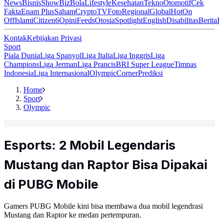
News
Bisnis
ShowBiz
Bola
Lifestyle
Kesehatan
Tekno
Otomotif
Cek
Fakta
Enam Plus
Saham
Crypto
TV
Foto
Regional
Global
Hot
On
Off
Islami
Citizen6
Opini
Feeds
Otosia
Spotlight
English
Disabilitas
Berita
Kontak
Kebijakan Privasi
Sport
Piala Dunia
Liga Spanyol
Liga Italia
Liga Inggris
Liga
Champions
Liga Jerman
Liga Prancis
BRI Super League
Timnas
Indonesia
Liga Internasional
Olympic
Corner
Prediksi
Home
Sport
Olympic
Esports: 2 Mobil Legendaris
Mustang dan Raptor Bisa Dipakai
di PUBG Mobile
Gamers PUBG Mobile kini bisa membawa dua mobil legendrasi
Mustang dan Raptor ke medan pertempuran.