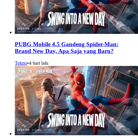
PUBG Mobile 4.5 Gandeng Spider-Man:
Brand New Day, Apa Saja yang Baru?
Tekno
•
4 hari lalu