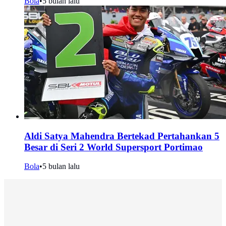
Bola
•
5 bulan lalu
Aldi Satya Mahendra Bertekad Pertahankan 5
Besar di Seri 2 World Supersport Portimao
Bola
•
5 bulan lalu