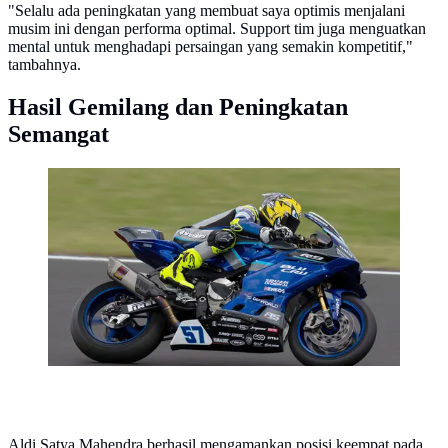
"Selalu ada peningkatan yang membuat saya optimis menjalani
musim ini dengan performa optimal. Support tim juga menguatkan
mental untuk menghadapi persaingan yang semakin kompetitif,"
tambahnya.
Hasil Gemilang dan Peningkatan
Semangat
Aldi Satya Mahendra saat tampil di seri 5 World
Supersport 2026 di Sirkuit Autodrom Most, Republik
Ceko. (Yamaha Indonesia)
Aldi Satya Mahendra berhasil mengamankan posisi keempat pada