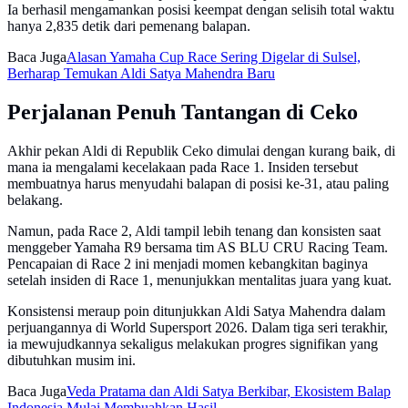
Ia berhasil mengamankan posisi keempat dengan selisih total waktu
hanya 2,835 detik dari pemenang balapan.
Baca Juga
Alasan Yamaha Cup Race Sering Digelar di Sulsel,
Berharap Temukan Aldi Satya Mahendra Baru
Perjalanan Penuh Tantangan di Ceko
Akhir pekan Aldi di Republik Ceko dimulai dengan kurang baik, di
mana ia mengalami kecelakaan pada Race 1. Insiden tersebut
membuatnya harus menyudahi balapan di posisi ke-31, atau paling
belakang.
Namun, pada Race 2, Aldi tampil lebih tenang dan konsisten saat
menggeber Yamaha R9 bersama tim AS BLU CRU Racing Team.
Pencapaian di Race 2 ini menjadi momen kebangkitan baginya
setelah insiden di Race 1, menunjukkan mentalitas juara yang kuat.
Konsistensi meraup poin ditunjukkan Aldi Satya Mahendra dalam
perjuangannya di World Supersport 2026. Dalam tiga seri terakhir,
ia mewujudkannya sekaligus melakukan progres signifikan yang
dibutuhkan musim ini.
Baca Juga
Veda Pratama dan Aldi Satya Berkibar, Ekosistem Balap
Indonesia Mulai Membuahkan Hasil