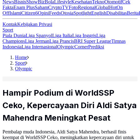
News
Bisnis
ShowBiz
Bola
Lifestyle
Kesehatan
Tekno
Otomotif
Cek
Fakta
Enam Plus
Saham
Crypto
TV
Foto
Regional
Global
Hot
On
Off
Islami
Citizen6
Opini
Feeds
Otosia
Spotlight
English
Disabilitas
Berita
Kontak
Kebijakan Privasi
Sport
Piala Dunia
Liga Spanyol
Liga Italia
Liga Inggris
Liga
Champions
Liga Jerman
Liga Prancis
BRI Super League
Timnas
Indonesia
Liga Internasional
Olympic
Corner
Prediksi
Home
Sport
Olympic
Hampir Podium di WorldSSP
Ceko, Kepercayaan Diri Aldi Satya
Mahendra Meningkat Pesat
Pembalap muda Indonesia, Aldi Satya Mahendra, berhasil finis
keempat di WorldSSP Ceko, meningkatkan kepercayaan diri untuk