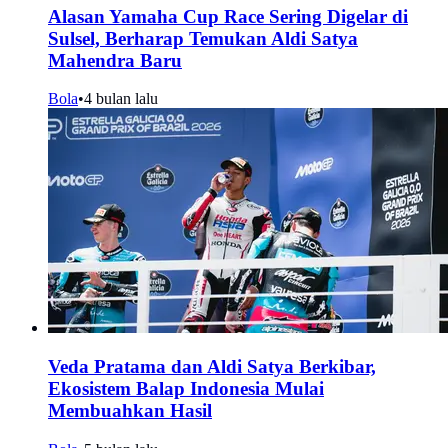
Alasan Yamaha Cup Race Sering Digelar di
Sulsel, Berharap Temukan Aldi Satya
Mahendra Baru
Bola
•
4 bulan lalu
Veda Pratama dan Aldi Satya Berkibar,
Ekosistem Balap Indonesia Mulai
Membuahkan Hasil