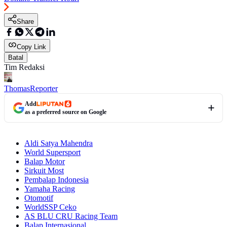
Share
Copy Link
Batal
Tim Redaksi
Thomas
Reporter
Add
as a preferred source on Google
Aldi Satya Mahendra
World Supersport
Balap Motor
Sirkuit Most
Pembalap Indonesia
Yamaha Racing
Otomotif
WorldSSP Ceko
AS BLU CRU Racing Team
Balap Internasional