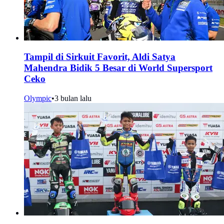
Tampil di Sirkuit Favorit, Aldi Satya
Mahendra Bidik 5 Besar di World Supersport
Ceko
Olympic
•
3 bulan lalu