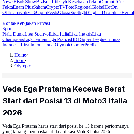
News
Bisnis
ShowBiz
Bola
Lifestyle
Kesehatan
Tekno
Otomotif
Cek
Fakta
Enam Plus
Saham
Crypto
TV
Foto
Regional
Global
Hot
On
Off
Islami
Citizen6
Opini
Feeds
Otosia
Spotlight
English
Disabilitas
Berita
Kontak
Kebijakan Privasi
Sport
Piala Dunia
Liga Spanyol
Liga Italia
Liga Inggris
Liga
Champions
Liga Jerman
Liga Prancis
BRI Super League
Timnas
Indonesia
Liga Internasional
Olympic
Corner
Prediksi
Home
Sport
Olympic
Veda Ega Pratama Kecewa Berat
Start dari Posisi 13 di Moto3 Italia
2026
Veda Ega Pratama harus start dari posisi ke-13 karena performanya
yang kurang memuaskan di kualifikasi Moto3 Italia 2026.