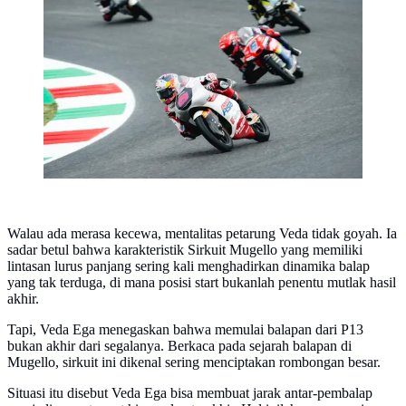
Veda Ega Pratama menjalani sesi practice Moto3 Italia
2026. (Dok. Honda Team Asia)
Walau ada merasa kecewa, mentalitas petarung Veda tidak goyah. Ia
sadar betul bahwa karakteristik Sirkuit Mugello yang memiliki
lintasan lurus panjang sering kali menghadirkan dinamika balap
yang tak terduga, di mana posisi start bukanlah penentu mutlak hasil
akhir.
​Tapi, Veda Ega menegaskan bahwa memulai balapan dari P13
bukan akhir dari segalanya. Berkaca pada sejarah balapan di
Mugello, sirkuit ini dikenal sering menciptakan rombongan besar.
Situasi itu disebut Veda Ega bisa membuat jarak antar-pembalap