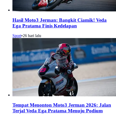
Hasil Moto3 Jerman: Bangkit Ciamik! Veda
Ega Pratama Finis Kedelapan
Sport
•
26 hari lalu
Tempat Menonton Moto3 Jerman 2026: Jalan
Terjal Veda Ega Pratama Menuju Podium