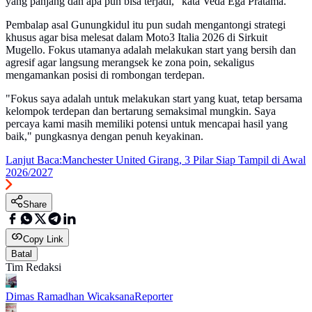
yang panjang dan apa pun bisa terjadi," kata Veda Ega Pratama.
Pembalap asal Gunungkidul itu pun sudah mengantongi strategi
khusus agar bisa melesat dalam Moto3 Italia 2026 di Sirkuit
Mugello. Fokus utamanya adalah melakukan start yang bersih dan
agresif agar langsung merangsek ke zona poin, sekaligus
mengamankan posisi di rombongan terdepan.
​"Fokus saya adalah untuk melakukan start yang kuat, tetap bersama
kelompok terdepan dan bertarung semaksimal mungkin. Saya
percaya kami masih memiliki potensi untuk mencapai hasil yang
baik," pungkasnya dengan penuh keyakinan.
Lanjut Baca:
Manchester United Girang, 3 Pilar Siap Tampil di Awal
2026/2027
Share
Copy Link
Batal
Tim Redaksi
Dimas Ramadhan Wicaksana
Reporter