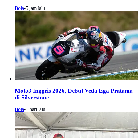
Bola
•
5 jam lalu
Moto3 Inggris 2026, Debut Veda Ega Pratama
di Silverstone
Bola
•
1 hari lalu