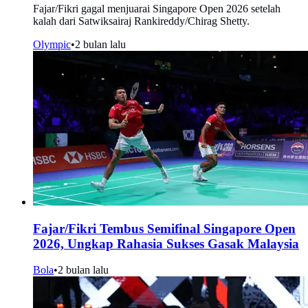
Fajar/Fikri gagal menjuarai Singapore Open 2026 setelah
kalah dari Satwiksairaj Rankireddy/Chirag Shetty.
Olympic
•
2 bulan lalu
Fajar/Fikri Tembus Semifinal Singapore Open
2026, Ungkap Rahasia Sukses Gasak Malaysia
Bola
•
2 bulan lalu