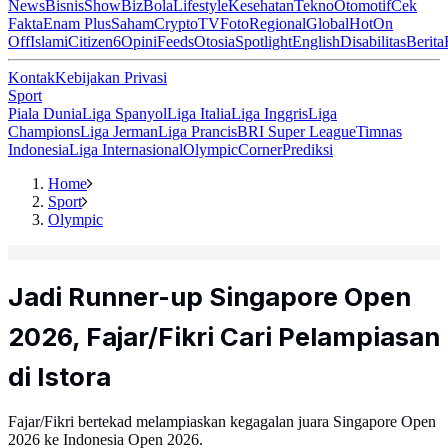
News
Bisnis
ShowBiz
Bola
Lifestyle
Kesehatan
Tekno
Otomotif
Cek
Fakta
Enam Plus
Saham
Crypto
TV
Foto
Regional
Global
Hot
On
Off
Islami
Citizen6
Opini
Feeds
Otosia
Spotlight
English
Disabilitas
Berita
Kontak
Kebijakan Privasi
Sport
Piala Dunia
Liga Spanyol
Liga Italia
Liga Inggris
Liga
Champions
Liga Jerman
Liga Prancis
BRI Super League
Timnas
Indonesia
Liga Internasional
Olympic
Corner
Prediksi
Home
Sport
Olympic
Jadi Runner-up Singapore Open
2026, Fajar/Fikri Cari Pelampiasan
di Istora
Fajar/Fikri bertekad melampiaskan kegagalan juara Singapore Open
2026 ke Indonesia Open 2026.