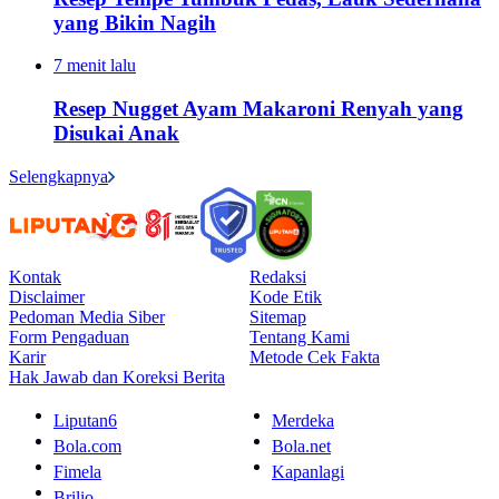
yang Bikin Nagih
7 menit lalu
Resep Nugget Ayam Makaroni Renyah yang
Disukai Anak
Selengkapnya
Kontak
Redaksi
Disclaimer
Kode Etik
Pedoman Media Siber
Sitemap
Form Pengaduan
Tentang Kami
Karir
Metode Cek Fakta
Hak Jawab dan Koreksi Berita
Liputan6
Merdeka
Bola.com
Bola.net
Fimela
Kapanlagi
Brilio