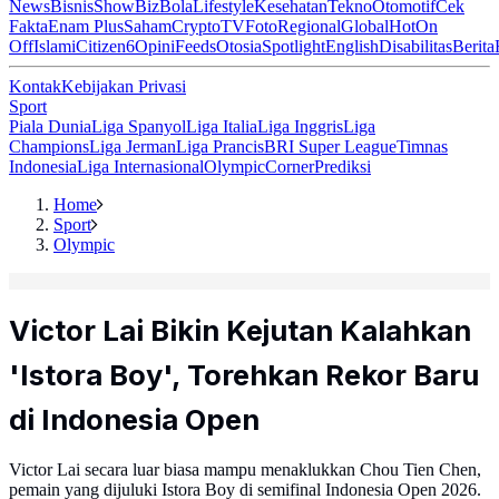
News
Bisnis
ShowBiz
Bola
Lifestyle
Kesehatan
Tekno
Otomotif
Cek
Fakta
Enam Plus
Saham
Crypto
TV
Foto
Regional
Global
Hot
On
Off
Islami
Citizen6
Opini
Feeds
Otosia
Spotlight
English
Disabilitas
Berita
Kontak
Kebijakan Privasi
Sport
Piala Dunia
Liga Spanyol
Liga Italia
Liga Inggris
Liga
Champions
Liga Jerman
Liga Prancis
BRI Super League
Timnas
Indonesia
Liga Internasional
Olympic
Corner
Prediksi
Home
Sport
Olympic
Victor Lai Bikin Kejutan Kalahkan
'Istora Boy', Torehkan Rekor Baru
di Indonesia Open
Victor Lai secara luar biasa mampu menaklukkan Chou Tien Chen,
pemain yang dijuluki Istora Boy di semifinal Indonesia Open 2026.