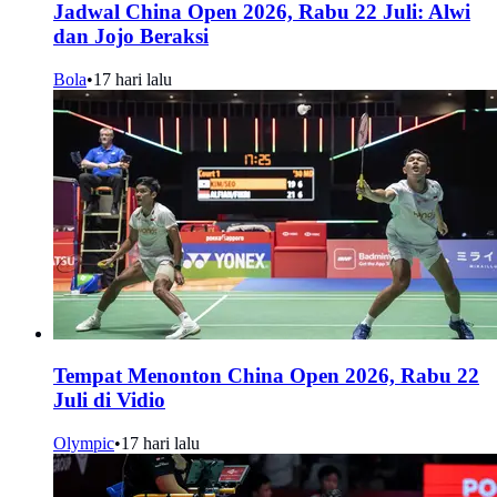
Jadwal China Open 2026, Rabu 22 Juli: Alwi
dan Jojo Beraksi
Bola
•
17 hari lalu
Tempat Menonton China Open 2026, Rabu 22
Juli di Vidio
Olympic
•
17 hari lalu