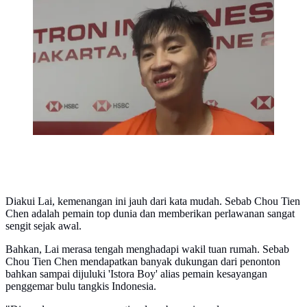
Victor Lai secara luar biasa mampu menaklukkan Chou
Tien Chen, pemain yang dijuluki Istora Boy di
semifinal Indonesia Open 2026. (Liputan6.com/Dimas
Ramadhan)
Diakui Lai, kemenangan ini jauh dari kata mudah. Sebab Chou Tien
Chen adalah pemain top dunia dan memberikan perlawanan sangat
sengit sejak awal.
Bahkan, Lai merasa tengah menghadapi wakil tuan rumah. Sebab
Chou Tien Chen mendapatkan banyak dukungan dari penonton
bahkan sampai dijuluki 'Istora Boy' alias pemain kesayangan
penggemar bulu tangkis Indonesia.