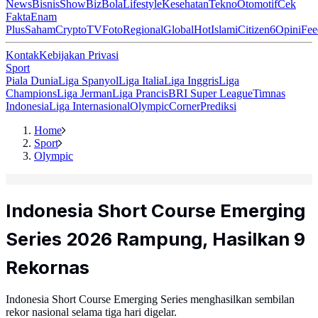
News
Bisnis
ShowBiz
Bola
Lifestyle
Kesehatan
Tekno
Otomotif
Cek
Fakta
Enam
Plus
Saham
Crypto
TV
Foto
Regional
Global
Hot
Islami
Citizen6
Opini
Fee
Kontak
Kebijakan Privasi
Sport
Piala Dunia
Liga Spanyol
Liga Italia
Liga Inggris
Liga
Champions
Liga Jerman
Liga Prancis
BRI Super League
Timnas
Indonesia
Liga Internasional
Olympic
Corner
Prediksi
Home
Sport
Olympic
‎Indonesia Short Course Emerging
Series 2026 Rampung, Hasilkan 9
Rekornas
‎Indonesia Short Course Emerging Series menghasilkan sembilan
rekor nasional selama tiga hari digelar.