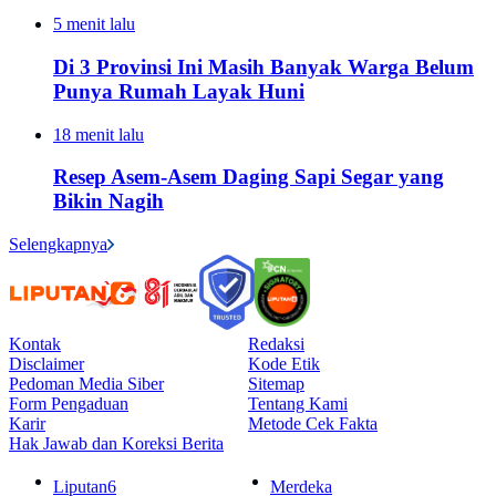
5 menit lalu
Di 3 Provinsi Ini Masih Banyak Warga Belum
Punya Rumah Layak Huni
18 menit lalu
Resep Asem-Asem Daging Sapi Segar yang
Bikin Nagih
Selengkapnya
Kontak
Redaksi
Disclaimer
Kode Etik
Pedoman Media Siber
Sitemap
Form Pengaduan
Tentang Kami
Karir
Metode Cek Fakta
Hak Jawab dan Koreksi Berita
Liputan6
Merdeka