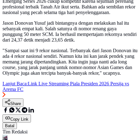
Emerging Series 2026 cukup kompetitif karena sejumlah perenang
profesional terbaik Tanah Air ikut serta. Bahkan ada sembilan rekor
nasional yang pecah selama tiga hari penyelenggaraan.
Jason Donovan Yusuf jadi bintangnya dengan melakukan hal itu
sebanyak empat kali. Salah satunya di nomor renang gaya
punggung 50 meter SCM. Ia berhasil mempertajam rekornya sendiri
dari 24,37 detik menjadi 23,65 detik. ‎
‎"Sampai saat ini 9 rekor nasional. Terbanyak dari Jason Donovan itu
ada 4 rekor nasional sendiri. Namun kita ini kan jarak pendek yang
memang jarang dipertandingkan. Kita ingin juga nanti ada long
course, yang jarak panjang untuk nomor-nomor Asian Games dan
Olympic juga akan tercipta banyak-banyak rekor," ucapnya.
Lanjut Baca:
Link Live Streaming Piala Presiden 2026 Persija vs
Arema FC
Share
Copy Link
Batal
Tim Redaksi