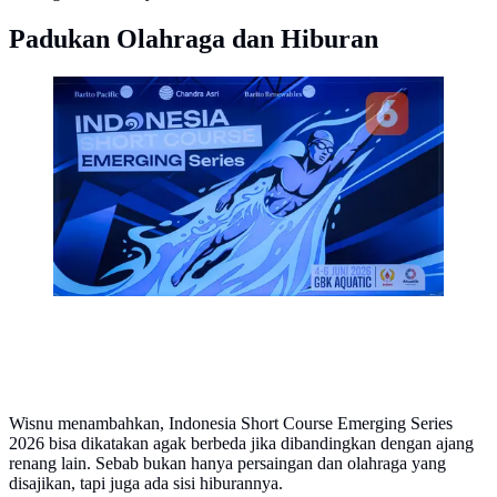
Padukan Olahraga dan Hiburan
Indonesia Short Course Emerging Series resmi
diperkenalkan sebagai kompetisi renang kolam pendek
tingkat nasional yang akan berlangsung di Stadion
Akuatik Gelora Bung Karno, Jakarta Pusat, pada 4-6
Juni 2026. (Bola.com/Bagaskara Lazuardi)
Wisnu menambahkan, Indonesia Short Course Emerging Series
2026 bisa dikatakan agak berbeda jika dibandingkan dengan ajang
renang lain. Sebab bukan hanya persaingan dan olahraga yang
disajikan, tapi juga ada sisi hiburannya.