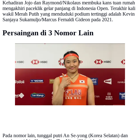
Kehadiran Jojo dan Raymond/Nikolaus membuka kans tuan rumah
mengakhiri paceklik gelar panjang di Indonesia Open. Terakhir kali
wakil Merah Putih yang menduduki podium tertinggi adalah Kevin
Sanjaya Sukamuljo/Marcus Fernaldi Gideon pada 2021.
Persaingan di 3 Nomor Lain
An Se-young sukses mengalahkan wakil China, Chen
Yu Fei setelah tertinggal 7-17 pada gim ketiga semifinal
Indonesia Open 2026. (Liputan6.com/Dimas
Ramadhan)
Pada nomor lain, tunggal putri An Se-yong (Korea Selatan) dan