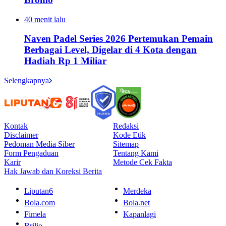
40 menit lalu
Naven Padel Series 2026 Pertemukan Pemain
Berbagai Level, Digelar di 4 Kota dengan
Hadiah Rp 1 Miliar
Selengkapnya
Kontak
Redaksi
Disclaimer
Kode Etik
Pedoman Media Siber
Sitemap
Form Pengaduan
Tentang Kami
Karir
Metode Cek Fakta
Hak Jawab dan Koreksi Berita
Liputan6
Merdeka
Bola.com
Bola.net
Fimela
Kapanlagi
Brilio