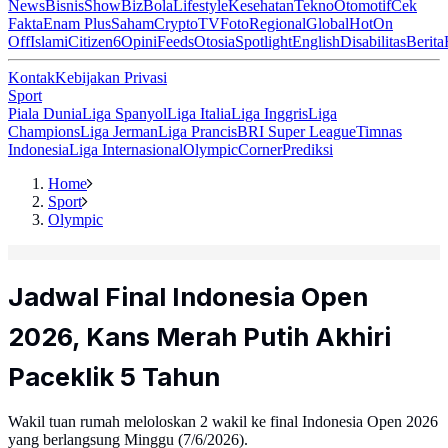
News
Bisnis
ShowBiz
Bola
Lifestyle
Kesehatan
Tekno
Otomotif
Cek
Fakta
Enam Plus
Saham
Crypto
TV
Foto
Regional
Global
Hot
On
Off
Islami
Citizen6
Opini
Feeds
Otosia
Spotlight
English
Disabilitas
Berita
Kontak
Kebijakan Privasi
Sport
Piala Dunia
Liga Spanyol
Liga Italia
Liga Inggris
Liga
Champions
Liga Jerman
Liga Prancis
BRI Super League
Timnas
Indonesia
Liga Internasional
Olympic
Corner
Prediksi
Home
Sport
Olympic
Jadwal Final Indonesia Open
2026, Kans Merah Putih Akhiri
Paceklik 5 Tahun
Wakil tuan rumah meloloskan 2 wakil ke final Indonesia Open 2026
yang berlangsung Minggu (7/6/2026).