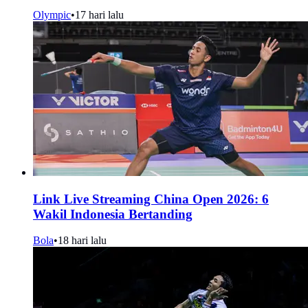
Olympic
•
17 hari lalu
Link Live Streaming China Open 2026: 6
Wakil Indonesia Bertanding
Bola
•
18 hari lalu