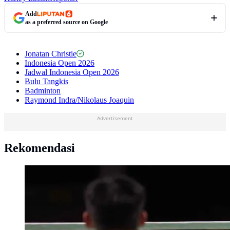
Add
as a preferred source on Google
Jonatan Christie
Indonesia Open 2026
Jadwal Indonesia Open 2026
Bulu Tangkis
Badminton
Raymond Indra/Nikolaus Joaquin
Advertisement
Rekomendasi