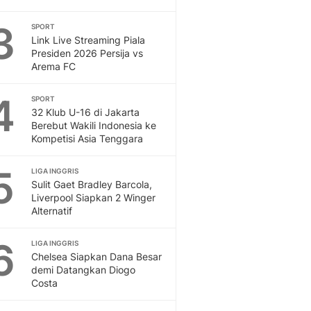
Otosia
3
SPORT
Spotlight
Link Live Streaming Piala
Berita Terkini, Kabar Te
Presiden 2026 Persija vs
Dan Dunia - Liputan6.
Arema FC
English
Exploring Knowledge, T
4
SPORT
En.Liputan6.com
32 Klub U-16 di Jakarta
Berebut Wakili Indonesia ke
Disabilitas
Kompetisi Asia Tenggara
Disabilitas Berita Terkini
Harian, Berita Terbaru,
5
LIGA INGGRIS
Berita
Sulit Gaet Bradley Barcola,
Berita Hari Ini Politik,
Liverpool Siapkan 2 Winger
Health
Alternatif
Kabar Berita Terbaru D
Diet, Herbal Terbaik
6
LIGA INGGRIS
Sport
Chelsea Siapkan Dana Besar
demi Datangkan Diogo
Berita Bola Terkini, Ja
Costa
Klasemen, Hasil Liga