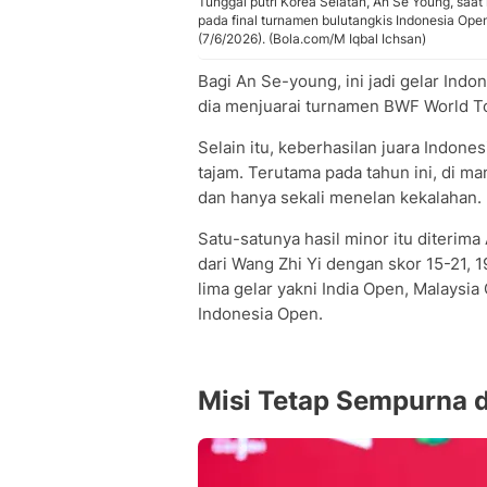
Tunggal putri Korea Selatan, An Se Young, sa
pada final turnamen bulutangkis Indonesia Ope
(7/6/2026). (Bola.com/M Iqbal Ichsan)
Bagi An Se-young, ini jadi gelar Indo
dia menjuarai turnamen BWF World To
Selain itu, keberhasilan juara Indo
tajam. Terutama pada tahun ini, di m
dan hanya sekali menelan kekalahan.
Satu-satunya hasil minor itu diterima
dari Wang Zhi Yi dengan skor 15-21, 
lima gelar yakni India Open, Malaysi
Indonesia Open.
Misi Tetap Sempurna 