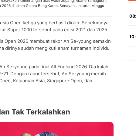
at merayakan kemenangan atas wakil Jepang, Akane Yamaguchi,
n 2026 di Istora Gelora Bung Karno, Senayan, Jakarta, Minggu
nesia Open ketiga yang berhasil diraih. Sebelumnya
ur Super 1000 tersebut pada edisi 2021 dan 2025.
nesia Open 2026 membuat rekor An Se-young semakin
ana dirinya sudah mengikuti enam turnamen individu
 An Se-young pada final All England 2026. Dia kalah
19-21. Dengan rapor tersebut, An Se-young meraih
a Open, Kejuaraan Asia, Singapore Open, dan
dan Tak Terkalahkan