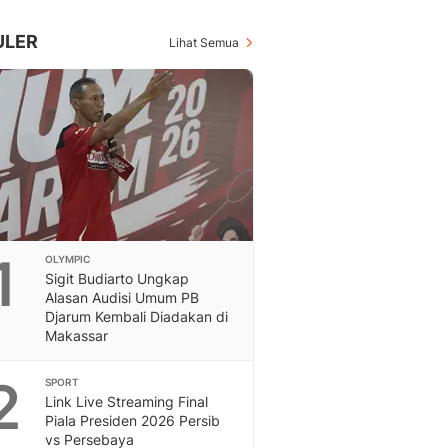
Inspiratif, Unik, Dan M
Hot
ULER
Lihat Semua
Hot Liputan6.com Menya
Dan Terbaru
On Off
On Off Liputan6: Sinop
& Berita Bisnis Digital
Islami
Berita & Kajian Islami
Hikmah - Liputan6
Citizen6
1
OLYMPIC
Berita Citizen6 - Medi
Sigit Budiarto Ungkap
Liputan6.com
Alasan Audisi Umum PB
Opini
Djarum Kembali Diadakan di
Opini Liputan6: Analis
Makassar
Pandang Dan Perspekti
Feeds
2
SPORT
Feeds Liputan6: Kumpul
Link Live Streaming Final
Piala Presiden 2026 Persib
Terbaru Harian
vs Persebaya
Otosia