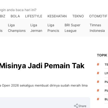
BIZ
BOLA
LIFESTYLE
KESEHATAN
TEKNO
OTOMOTIF
Liga
Liga
Liga
BRI Super
Timnas
is
Champions
Jerman
Prancis
League
Indonesia
TOPIK
Misinya Jadi Pemain Tak
#
T
#
LI
#
PI
a Open 2026 sekaligus membuat dirinya sudah meraih lima
#
PI
#
B
Share