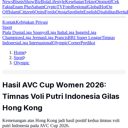
News
Bisnis
ShowBiz
Bola
Lifestyle
Kesehatan
Tekno
Otomotif
Cek
Fakta
Enam Plus
Saham
Crypto
TV
Foto
Regional
Global
Hot
On
Off
Islami
Citizen6
Opini
Feeds
Otosia
Spotlight
English
Disabilitas
Berita
Kontak
Kebijakan Privasi
Sport
Piala Dunia
Liga Spanyol
Liga Italia
Liga Inggris
Liga
Champions
Liga Jerman
Liga Prancis
BRI Super League
Timnas
Indonesia
Liga Internasional
Olympic
Corner
Prediksi
Home
Sport
Olympic
Hasil AVC Cup Women 2026:
Timnas Voli Putri Indonesia Gilas
Hong Kong
Kemenangan atas Hong Kong jadi hasil positif kedua timnas voli
putri Indonesia pada AVC Cup 2026.