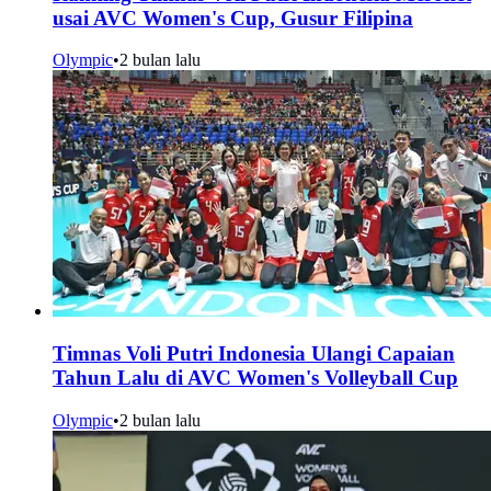
usai AVC Women's Cup, Gusur Filipina
Olympic
•
2 bulan lalu
Timnas Voli Putri Indonesia Ulangi Capaian
Tahun Lalu di AVC Women's Volleyball Cup
Olympic
•
2 bulan lalu