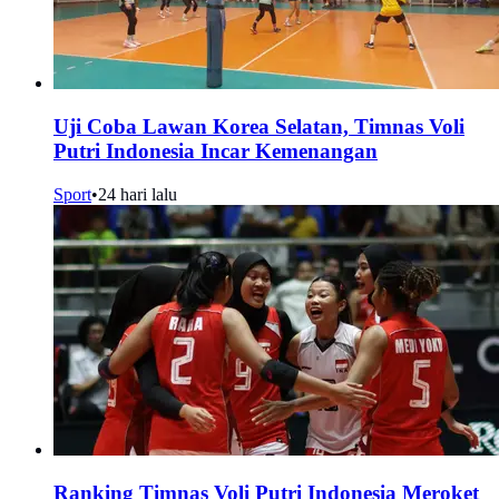
Uji Coba Lawan Korea Selatan, Timnas Voli
Putri Indonesia Incar Kemenangan
Sport
•
24 hari lalu
Ranking Timnas Voli Putri Indonesia Meroket