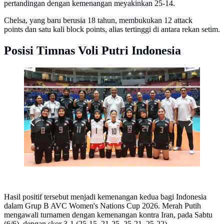
pertandingan dengan kemenangan meyakinkan 25-14.
Chelsa, yang baru berusia 18 tahun, membukukan 12 attack
points dan satu kali block points, alias tertinggi di antara rekan setim.
Posisi Timnas Voli Putri Indonesia
Timnas voli putri Indonesia mengikuti AVC Cup
Women 2026. (Dok AVC)
Hasil positif tersebut menjadi kemenangan kedua bagi Indonesia
dalam Grup B AVC Women's Nations Cup 2026. Merah Putih
mengawali turnamen dengan kemenangan kontra Iran, pada Sabtu
(6/6), dengan skor 3-1 (25-15, 21-25, 25-21, 25-22).