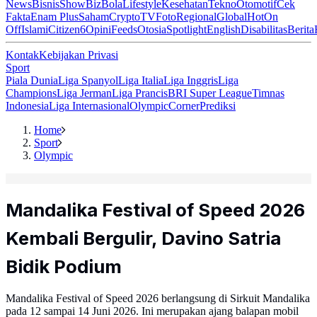
News
Bisnis
ShowBiz
Bola
Lifestyle
Kesehatan
Tekno
Otomotif
Cek
Fakta
Enam Plus
Saham
Crypto
TV
Foto
Regional
Global
Hot
On
Off
Islami
Citizen6
Opini
Feeds
Otosia
Spotlight
English
Disabilitas
Berita
Kontak
Kebijakan Privasi
Sport
Piala Dunia
Liga Spanyol
Liga Italia
Liga Inggris
Liga
Champions
Liga Jerman
Liga Prancis
BRI Super League
Timnas
Indonesia
Liga Internasional
Olympic
Corner
Prediksi
Home
Sport
Olympic
Mandalika Festival of Speed 2026
Kembali Bergulir, Davino Satria
Bidik Podium
Mandalika Festival of Speed 2026 berlangsung di Sirkuit Mandalika
pada 12 sampai 14 Juni 2026. Ini merupakan ajang balapan mobil