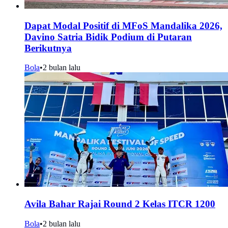
Dapat Modal Positif di MFoS Mandalika 2026,
Davino Satria Bidik Podium di Putaran
Berikutnya
Bola
•
2 bulan lalu
Avila Bahar Rajai Round 2 Kelas ITCR 1200
Bola
•
2 bulan lalu