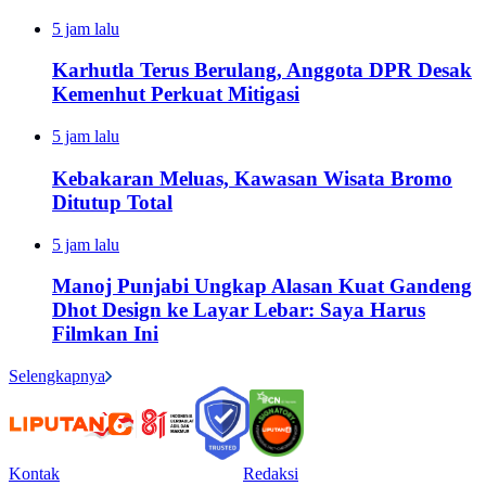
5 jam lalu
Karhutla Terus Berulang, Anggota DPR Desak
Kemenhut Perkuat Mitigasi
5 jam lalu
Kebakaran Meluas, Kawasan Wisata Bromo
Ditutup Total
5 jam lalu
Manoj Punjabi Ungkap Alasan Kuat Gandeng
Dhot Design ke Layar Lebar: Saya Harus
Filmkan Ini
Selengkapnya
Kontak
Redaksi