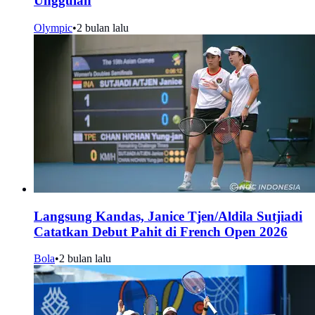
Unggulan
Olympic
•
2 bulan lalu
Langsung Kandas, Janice Tjen/Aldila Sutjiadi
Catatkan Debut Pahit di French Open 2026
Bola
•
2 bulan lalu