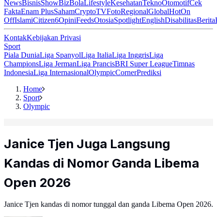
News
Bisnis
ShowBiz
Bola
Lifestyle
Kesehatan
Tekno
Otomotif
Cek
Fakta
Enam Plus
Saham
Crypto
TV
Foto
Regional
Global
Hot
On
Off
Islami
Citizen6
Opini
Feeds
Otosia
Spotlight
English
Disabilitas
Berita
Kontak
Kebijakan Privasi
Sport
Piala Dunia
Liga Spanyol
Liga Italia
Liga Inggris
Liga
Champions
Liga Jerman
Liga Prancis
BRI Super League
Timnas
Indonesia
Liga Internasional
Olympic
Corner
Prediksi
Home
Sport
Olympic
Janice Tjen Juga Langsung
Kandas di Nomor Ganda Libema
Open 2026
Janice Tjen kandas di nomor tunggal dan ganda Libema Open 2026.