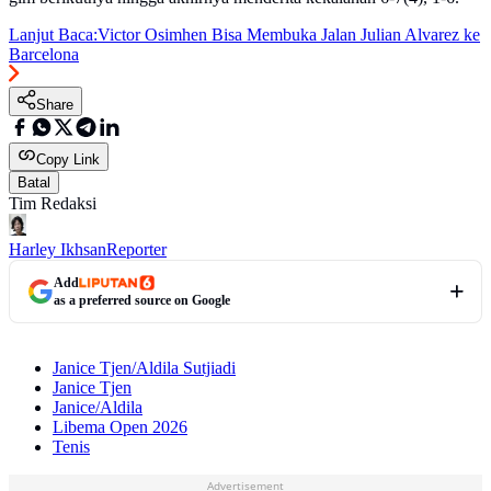
Lanjut Baca:
Victor Osimhen Bisa Membuka Jalan Julian Alvarez ke
Barcelona
Share
Copy Link
Batal
Tim Redaksi
Harley Ikhsan
Reporter
Add
as a preferred source on Google
Janice Tjen/Aldila Sutjiadi
Janice Tjen
Janice/Aldila
Libema Open 2026
Tenis
Advertisement