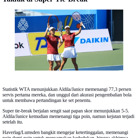
Petenis ganda putri Indonesia, Aldila Sutjiadi/Janice
Tjen. (NOC Indonesia)
Statistik WTA menunjukkan Aldila/Janice memenangi 77,3 persen
servis pertama mereka, dan unggul dari akurasi pengembalian bola
untuk membawa pertandingan ke set penentu.
Super tie-break berjalan sengit saat papan skor menunjukkan 5-5.
Aldila/Janice kemudian memenangi tiga poin, namun kejutan terjadi
setelah itu.
Haverlag/Lumsden bangkit mengejar ketertinggalan, memenangi
poin demi-poin untuk menyamakan kedudukan, hingga akhirnya