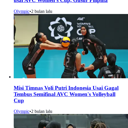
usai AVC Women's Cup, Gusur Filipina
Olympic
•
2 bulan lalu
Misi Timnas Voli Putri Indonesia Usai Gagal
Tembus Semifinal AVC Women's Volleyball
Cup
Olympic
•
2 bulan lalu