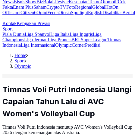
News
Bisnis
ShowBiz
Bola
Lifestyle
Kesehatan
Tekno
Otomotif
Cek
Fakta
Enam Plus
Saham
Crypto
TV
Foto
Regional
Global
Hot
On
Off
Islami
Citizen6
Opini
Feeds
Otosia
Spotlight
English
Disabilitas
Berita
Kontak
Kebijakan Privasi
Sport
Piala Dunia
Liga Spanyol
Liga Italia
Liga Inggris
Liga
Champions
Liga Jerman
Liga Prancis
BRI Super League
Timnas
Indonesia
Liga Internasional
Olympic
Corner
Prediksi
Home
Sport
Olympic
Timnas Voli Putri Indonesia Ulangi
Capaian Tahun Lalu di AVC
Women's Volleyball Cup
Timnas Voli Putri Indonesia menutup AVC Women's Volleyball Cup
2026 dengan kemenangan atas Australia.