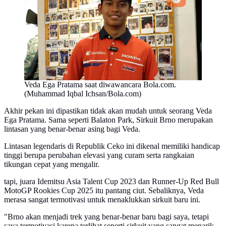
Veda Ega Pratama saat diwawancara Bola.com.
(Muhammad Iqbal Ichsan/Bola.com)
Akhir pekan ini dipastikan tidak akan mudah untuk seorang Veda
Ega Pratama. Sama seperti Balaton Park, Sirkuit Brno merupakan
lintasan yang benar-benar asing bagi Veda.
Lintasan legendaris di Republik Ceko ini dikenal memiliki handicap
tinggi berupa perubahan elevasi yang curam serta rangkaian
tikungan cepat yang mengalir.
​tapi, juara Idemitsu Asia Talent Cup 2023 dan Runner-Up Red Bull
MotoGP Rookies Cup 2025 itu pantang ciut. Sebaliknya, Veda
merasa sangat termotivasi untuk menaklukkan sirkuit baru ini.
​"Brno akan menjadi trek yang benar-benar baru bagi saya, tetapi
saya termotivasi karena terlihat seperti sirkuit yang sangat menarik