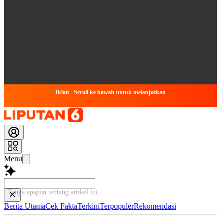
Iklan - Scroll ke bawah untuk melanjutkan
Menu
Tanya apapun ten
Berita Utama
Cek Fakta
Terkini
Terpopuler
Rekomendasi