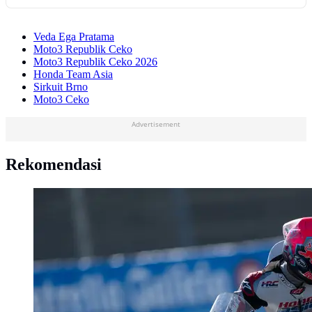
Veda Ega Pratama
Moto3 Republik Ceko
Moto3 Republik Ceko 2026
Honda Team Asia
Sirkuit Brno
Moto3 Ceko
Advertisement
Rekomendasi