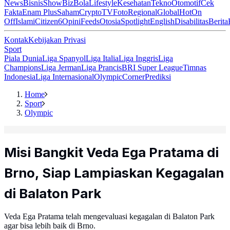
News
Bisnis
ShowBiz
Bola
Lifestyle
Kesehatan
Tekno
Otomotif
Cek
Fakta
Enam Plus
Saham
Crypto
TV
Foto
Regional
Global
Hot
On
Off
Islami
Citizen6
Opini
Feeds
Otosia
Spotlight
English
Disabilitas
Berita
Kontak
Kebijakan Privasi
Sport
Piala Dunia
Liga Spanyol
Liga Italia
Liga Inggris
Liga
Champions
Liga Jerman
Liga Prancis
BRI Super League
Timnas
Indonesia
Liga Internasional
Olympic
Corner
Prediksi
Home
Sport
Olympic
Misi Bangkit Veda Ega Pratama di
Brno, Siap Lampiaskan Kegagalan
di Balaton Park
Veda Ega Pratama telah mengevaluasi kegagalan di Balaton Park
agar bisa lebih baik di Brno.