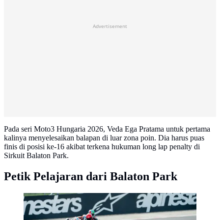
Advertisement
​Pada seri Moto3 Hungaria 2026, Veda Ega Pratama untuk pertama
kalinya menyelesaikan balapan di luar zona poin. Dia harus puas
finis di posisi ke-16 akibat terkena hukuman long lap penalty di
Sirkuit Balaton Park.
Petik Pelajaran dari Balaton Park
Veda Ega Pratama (paling depan) saat tampil pada seri
Moto3 Hungaria di Sirkuit Balaton Park. (Honda Team
Asia)