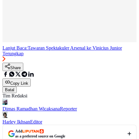
Lanjut Baca:
Tawaran Spektakuler Arsenal ke Vinicius Junior
Terungkap
Share
Copy Link
Batal
Tim Redaksi
Dimas Ramadhan Wicaksana
Reporter
Harley Ikhsan
Editor
Add
as a preferred source on Google