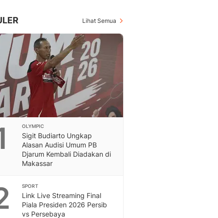
Inspiratif, Unik, Dan M
Hot
ULER
Lihat Semua
Hot Liputan6.com Menya
Dan Terbaru
On Off
On Off Liputan6: Sinop
& Berita Bisnis Digital
Islami
Berita & Kajian Islami
Hikmah - Liputan6
Citizen6
1
OLYMPIC
Berita Citizen6 - Medi
Sigit Budiarto Ungkap
Liputan6.com
Alasan Audisi Umum PB
Opini
Djarum Kembali Diadakan di
Opini Liputan6: Analis
Makassar
Pandang Dan Perspekti
Feeds
2
SPORT
Feeds Liputan6: Kumpul
Link Live Streaming Final
Piala Presiden 2026 Persib
Terbaru Harian
vs Persebaya
Otosia