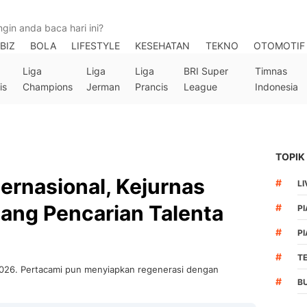
BIZ
BOLA
LIFESTYLE
KESEHATAN
TEKNO
OTOMOTIF
Liga
Liga
Liga
BRI Super
Timnas
is
Champions
Jerman
Prancis
League
Indonesia
TOPIK
ternasional, Kejurnas
#
LI
ang Pencarian Talenta
#
PI
#
PI
#
T
2026. Pertacami pun menyiapkan regenerasi dengan
#
B