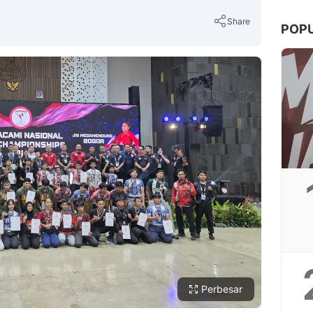
Share
POP
Copy Link
Perbesar