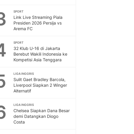
Otosia
3
SPORT
Spotlight
Link Live Streaming Piala
Berita Terkini, Kabar Te
Presiden 2026 Persija vs
Dan Dunia - Liputan6.
Arema FC
English
Exploring Knowledge, T
4
SPORT
En.Liputan6.com
32 Klub U-16 di Jakarta
Berebut Wakili Indonesia ke
Disabilitas
Kompetisi Asia Tenggara
Disabilitas Berita Terkini
Harian, Berita Terbaru,
5
LIGA INGGRIS
Berita
Sulit Gaet Bradley Barcola,
Berita Hari Ini Politik,
Liverpool Siapkan 2 Winger
Health
Alternatif
Kabar Berita Terbaru D
Diet, Herbal Terbaik
6
LIGA INGGRIS
Sport
Chelsea Siapkan Dana Besar
demi Datangkan Diogo
Berita Bola Terkini, Ja
Costa
Klasemen, Hasil Liga